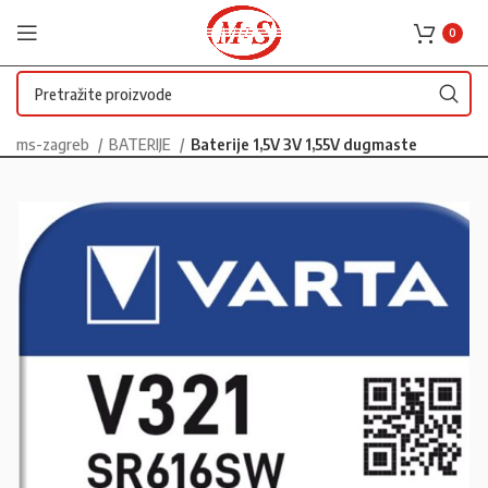
0
ms-zagreb
BATERIJE
Baterije 1,5V 3V 1,55V dugmaste