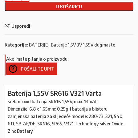
U KOŠARICU
Usporedi
Kategorije:
BATERIJE
,
Baterije 1,5V 3V 1,55V dugmaste
Ako imate pitanja o proizvodu:
POŠALJITE UPIT
Baterija 1,55V SR616 V321 Varta
srebrni oxid baterija SR616 1,55V, max. 13mAh
Dimenzije: 6,8 x 1,65mm; 0,25g 1 baterija u blisteru
zamjenska baterija za slijedeće modele: 280-73, 321, 540,
611, SB-AF/DF, SR616, SR65, V321 Technology silver Oxide-
Zinc Battery