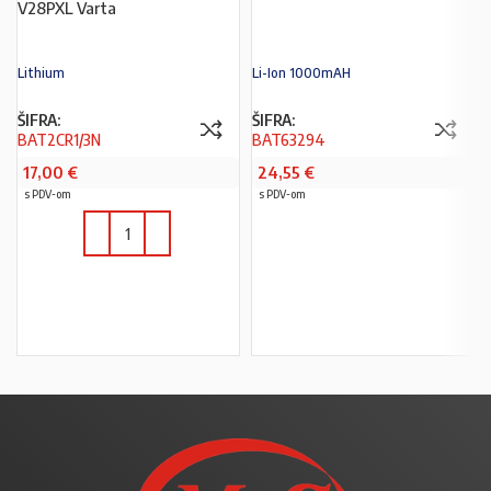
V28PXL Varta
Lithium
Li-Ion 1000mAH
ŠIFRA:
ŠIFRA:
BAT2CR1/3N
BAT63294
17,00
€
24,55
€
s PDV-om
s PDV-om
PROČITAJ VIŠE
U KOŠARICU