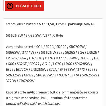
POŠALJITE UPIT
srebrni oksid baterija V377
1,5V
,
1 kom u pakiranju
VARTA
SR 626 SW / SR 66 SW / V377 ; 0%Hg
zamjenska baterija SG4 / SR66 / SR626 / SR626SW /
SR66SW / 377 / V377 / SR 626 W 377 / S626S / SG4 / LR626 /
LR 626 / AG4 / G4 / 376 / D376 / D377 / SB-AW / 280-39 / BA
/ 606 / S626E / GP377 / AG-4 / L626 / LR66 / SR628SW /
E377 / E377CA / LR626SW / 377A / SR262SW / 377X / 377S /
SR632SW / GP177 / SR6265W / 377/376 / E377A / SR625SW /
377BA / CR626SW
kapacitet: 14 mAh;
promjer: 6,8 x 2,6mm
najčešće se koristi
u digitalnim satovima, kalkulatorima, fotoaparatima…
button cell silber oxid-watch batteries