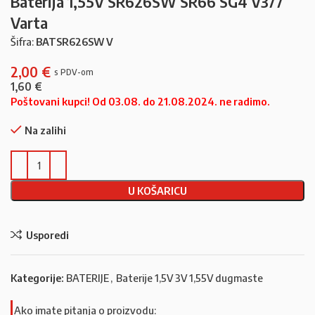
Baterija 1,55V SR626SW SR66 SG4 V377
Varta
Šifra:
BATSR626SW V
2,00
€
1,60
€
Poštovani kupci! Od 03.08. do 21.08.2024. ne radimo.
Na zalihi
U KOŠARICU
Usporedi
Kategorije:
BATERIJE
,
Baterije 1,5V 3V 1,55V dugmaste
Ako imate pitanja o proizvodu: