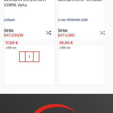
V28PXL Varta
Lithium
Li-Ion 1900mAh LION
ŠIFRA:
ŠIFRA:
BAT2CR1/3N
BAT42861
17,00
€
39,00
€
s PDV-om
s PDV-om
PROČITAJ VIŠE
U KOŠARICU