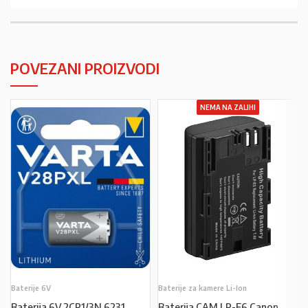
POVEZANI PROIZVODI
NEMA NA ZALIHI
Baterije 6V
Baterije za kamere Li-Ion
Baterija 6V 2CR1/3N 6231
Baterija CAM LP-E6 Canon