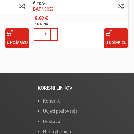
ŠIFRA:
BAT49033
8,63
€
s PDV-om
U KOŠARICU
U KOŠARICU
KORISNI LINKOVI
Kontakt
Uvjeti poslovanja
Dostava
Način plaćanja