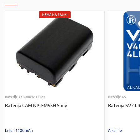
NEMA NA ZALIHI
Baterije za kamere Li-Ion
Baterije 6V
Baterija CAM NP-FM55H Sony
Baterija 6V 4
Li-Ion 1400mAh
Alkaline