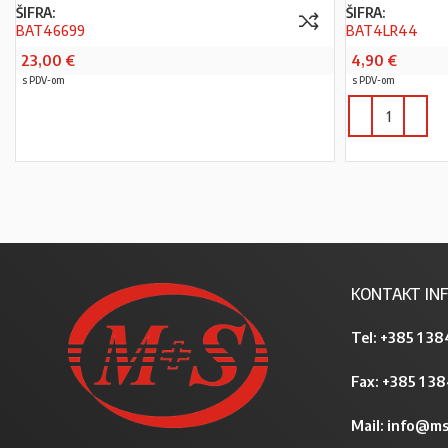
ŠIFRA:
ŠIFRA:
BAT46699
BAT4LR44
23,00
€
4,90
€
s PDV-om
s PDV-om
PROČITAJ VIŠE
KONTAKT INF
Tel:
+385 1 38
Fax: +385 1 3
Mail:
info@ms