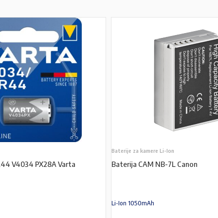
Baterije za kamere Li-Ion
LR44 V4034 PX28A Varta
Baterija CAM NB-7L Canon
Li-Ion 1050mAh