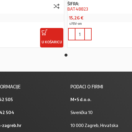
ŠIFRA:
BAT48823
15,26
€
s PDV-om
U KOŠARICU
ORMACIJE
PODACI O FIRMI
42 505
M+S d.o.o.
842 504
Siverićka 10
-zagreb.hr
10 000 Zagreb, Hrvatska