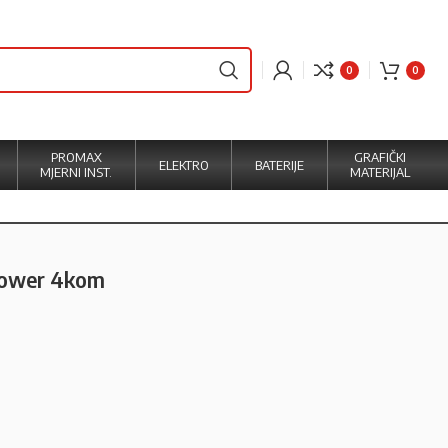
0
0
PROMAX
GRAFIČKI
ELEKTRO
BATERIJE
MJERNI INST.
MATERIJAL
 Power 4kom