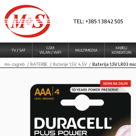
TEL: +385 1 3842 505
GSM
KABELI
TV / SAT
MULTIMEDIA
WLAN / WIFI
KONEKTORI
ms-zagreb
BATERIJE
Baterije 1,5V, 4,5V
Baterija 1,5V LR03 m
NEMA NA ZALIHI