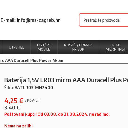
E-mail: info@ms-zagreb.hr
USB / PC
NOSAČI / ORMARI
ALATI
UTP / TEL
MOBILE
PRIBOR
MJERNI INST.
icro AAA Duracell Plus Power 4kom
Baterija 1,5V LR03 micro AAA Duracell Plus
Šifra:
BATLR03-MN2400
4,25
€
3,40
€
Poštovani kupci! Od 03.08. do 21.08.2024. ne radimo.
Nema na zalihi