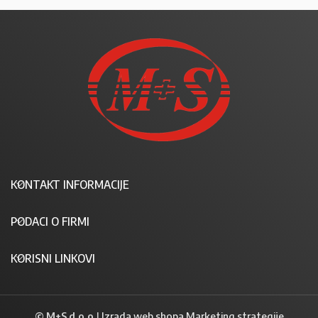
KONTAKT INFORMACIJE
PODACI O FIRMI
KORISNI LINKOVI
© M+S d.o.o.
|
Izrada web shopa Marketing strategije