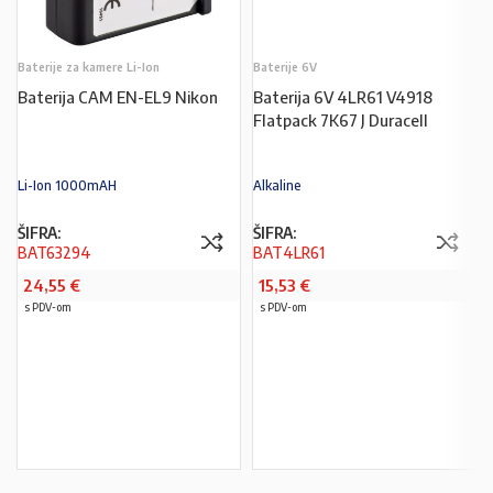
Baterije za kamere Li-Ion
Baterije 6V
Baterija CAM EN-EL9 Nikon
Baterija 6V 4LR61 V4918
Flatpack 7K67 J Duracell
Li-Ion 1000mAH
Alkaline
ŠIFRA:
ŠIFRA:
BAT63294
BAT4LR61
24,55
€
15,53
€
s PDV-om
s PDV-om
PROČITAJ VIŠE
PROČITAJ VIŠE