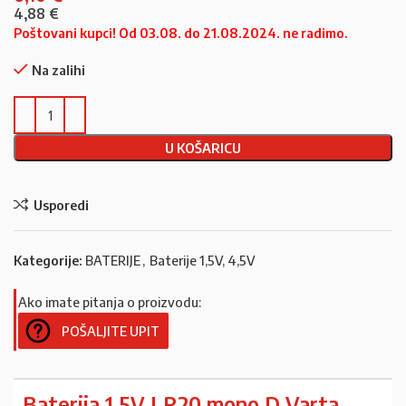
4,88
€
Poštovani kupci! Od 03.08. do 21.08.2024. ne radimo.
Na zalihi
U KOŠARICU
Usporedi
Kategorije:
BATERIJE
,
Baterije 1,5V, 4,5V
Ako imate pitanja o proizvodu:
POŠALJITE UPIT
Baterija 1,5V LR20 mono D Varta