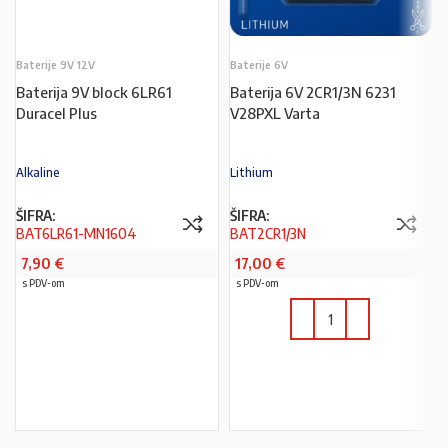
Baterije 9V 12V
Baterije 6V
Baterija 9V block 6LR61
Baterija 6V 2CR1/3N 6231
Duracel Plus
V28PXL Varta
Alkaline
Lithium
ŠIFRA:
ŠIFRA:
BAT6LR61-MN1604
BAT2CR1/3N
7,90
€
17,00
€
s PDV-om
s PDV-om
PROČITAJ VIŠE
U KOŠARICU