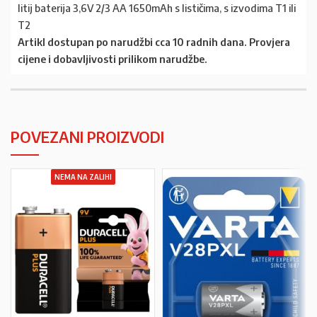
litij baterija 3,6V 2/3 AA 1650mAh s lističima, s izvodima T1 ili
T2
Artikl dostupan po narudžbi cca 10 radnih dana. Provjera
cijene i dobavljivosti prilikom narudžbe.
POVEZANI PROIZVODI
NEMA NA ZALIHI