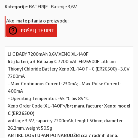
Kategorije:
BATERIJE
,
Baterije 3,6V
Ako imate pitanja o proizvodu:
POŠALJITE UPIT
LI C BABY 7200mAh 3,6V XENO XL-140F
litij baterija 3,6V baby C
7200mAh ER26500F Lithium
Thionyl Chloride Battery Xeno XL-140 F – C (ER26500) – 3,6V
7200mA
– Max. Continuous Current: 230mA; – Max. Pulse Current:
400mA
– Operating Temperatur: -55 °C bis 85 °C
Xeno Order Code:
XL-140F</b>; manufacturer Xeno; model
C (
ER26500
)
voltage 3,6V, capacity 7200mAh, lenght 50mm; diameter
26,2mm, weight 50,5g
ARTIKL DOSTUPAN PO NARUDŽBI cca 7 radnih dana.