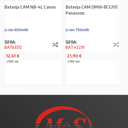
Baterija CAM NB-4L Canon
Baterija CAM DMW-BCG10E
Panasonic
Li-Ion 600mAh
Li-Ion 750mAh
ŠIFRA:
ŠIFRA:
BAT63312
BAT42291
12,61
€
21,90
€
s PDV-om
s PDV-om
PROČITAJ VIŠE
PROČITAJ VIŠE