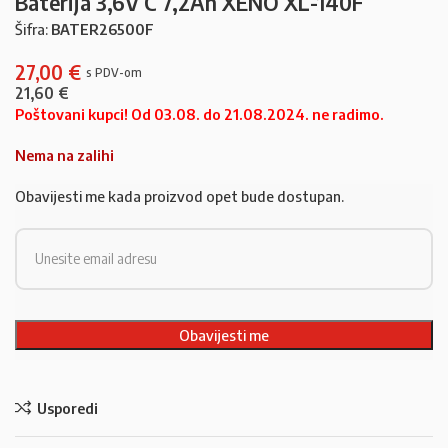
Baterija 3,6V C 7,2Ah XENO XL-140F
Šifra:
BATER26500F
27,00
€
21,60
€
Poštovani kupci! Od 03.08. do 21.08.2024. ne radimo.
Nema na zalihi
Obavijesti me kada proizvod opet bude dostupan.
Usporedi