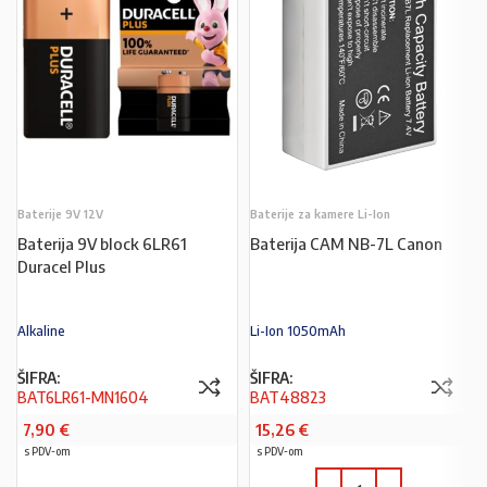
Baterije 9V 12V
Baterije za kamere Li-Ion
Baterija 9V block 6LR61
Baterija CAM NB-7L Canon
Duracel Plus
Alkaline
Li-Ion 1050mAh
ŠIFRA:
ŠIFRA:
BAT6LR61-MN1604
BAT48823
7,90
€
15,26
€
s PDV-om
s PDV-om