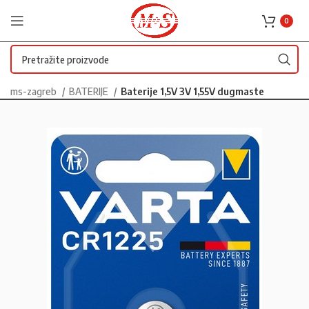
0
ms-zagreb
BATERIJE
Baterije 1,5V 3V 1,55V dugmaste