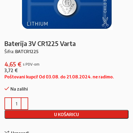
Baterija 3V CR1225 Varta
Šifra:
BATCR1225
4,65
€
3,72
€
Poštovani kupci! Od 03.08. do 21.08.2024. ne radimo.
Na zalihi
U KOŠARICU
Usporedi