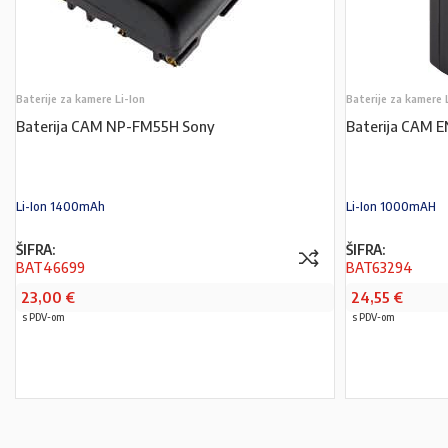
Baterije za kamere Li-Ion
Baterije za kamere 
Baterija CAM NP-FM55H Sony
Baterija CAM 
Li-Ion 1400mAh
Li-Ion 1000mAH
ŠIFRA:
ŠIFRA:
BAT46699
BAT63294
23,00
€
24,55
€
s PDV-om
s PDV-om
PROČITAJ VIŠE