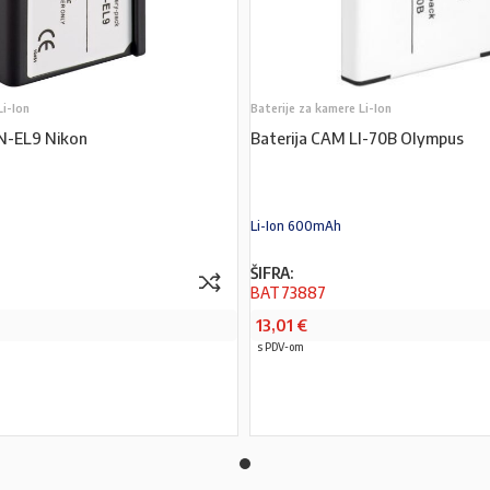
Li-Ion
Baterije za kamere Li-Ion
EN-EL9 Nikon
Baterija CAM LI-70B Olympus
Li-Ion 600mAh
ŠIFRA:
BAT73887
13,01
€
s PDV-om
PROČITAJ VIŠE
PROČITAJ VIŠE