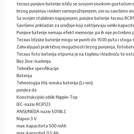
tecxus punjive baterije ističu se svojom visokom gustoćom 
brzog punjenja i niskim samopražnjenjem, oni su savršeno e
Sa svojim stabilnim napajanjem, punjive baterije tecxus RCR
Savršeno prikladan za uređaje koji zahtijevaju veliki kapacite
Punjive baterije nemaju efekt memorije, pa ih nije potrebno p
Tecxus litijske baterije mogu se puniti do 1500 puta i stoga 
Zahvaljujući praktičnoj mogućnosti brzog punjenja, fotoba
Tecxus foto baterija otporna je na toplinu i hladnoću te os
Bez žive i kadmija
Tehničke specifikacije
Baterija
Tehnologija litij-ionska baterija (Li-ion)
punjiva da
Konstrukcijski oblik Nipple-Top
IEC-naziv RCR123
ANSI/NEDA naziv 5018LC
Napon 3 V
max. kapaciteta 500 mAh
max. kapacitet 0,5 Ah