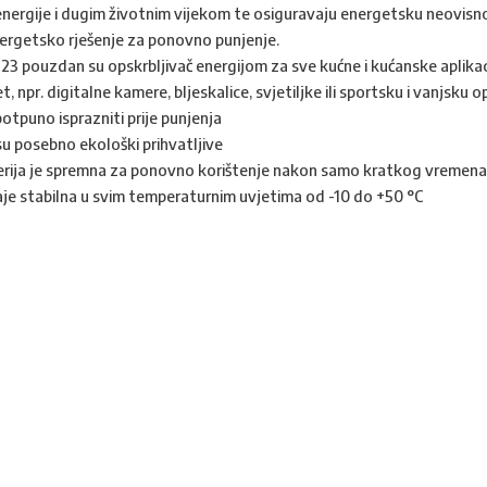
energije i dugim životnim vijekom te osiguravaju energetsku neovis
nergetsko rješenje za ponovno punjenje.
123 pouzdan su opskrbljivač energijom za sve kućne i kućanske aplik
t, npr. digitalne kamere, bljeskalice, svjetiljke ili sportsku i vanjsku
otpuno isprazniti prije punjenja
su posebno ekološki prihvatljive
terija je spremna za ponovno korištenje nakon samo kratkog vremena
taje stabilna u svim temperaturnim uvjetima od -10 do +50 °C