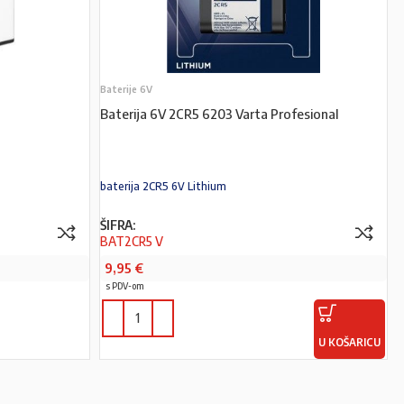
Baterije 6V
Baterija 6V 2CR5 6203 Varta Profesional
baterija 2CR5 6V Lithium
ŠIFRA:
BAT2CR5 V
9,95
€
s PDV-om
U KOŠARICU