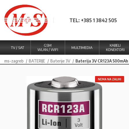
TEL: +385 1 3842 505
GSM
KABELI
TV / SAT
MULTIMEDIA
WLAN / WIFI
KONEKTORI
ms-zagreb
BATERIJE
Baterije 3V
Baterija 3V CR123A 500mAh
NEMA NA ZALIHI