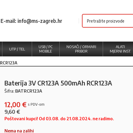
E-mail: info@ms-zagreb.hr
USB / PC
NOSAČI / ORMARI
ALATI
UTP / TEL
MOBILE
PRIBOR
MJERNI INST.
 RCR123A
Baterija 3V CR123A 500mAh RCR123A
Šifra:
BATRCR123A
12,00
€
9,60
€
Poštovani kupci! Od 03.08. do 21.08.2024. ne radimo.
Nema na zalihi