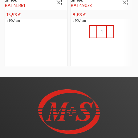
BAT4LR61
BAT49033
15,53
€
8,63
€
s PDV-om
s PDV-om
PROČITAJ VIŠE
U KOŠARICU