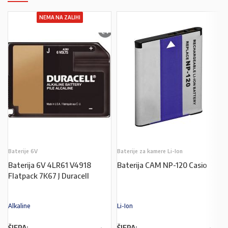
NEMA NA ZALIHI
Baterije 6V
Baterije za kamere Li-Ion
Baterija 6V 4LR61 V4918
Baterija CAM NP-120 Casio
Flatpack 7K67 J Duracell
Alkaline
Li-Ion
ŠIFRA:
ŠIFRA: