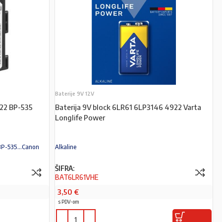
Baterije 9V 12V
522 BP-535
Baterija 9V block 6LR61 6LP3146 4922 Varta
Longlife Power
BP-535...Canon
Alkaline
ŠIFRA:
BAT6LR61VHE
3,50
€
s PDV-om