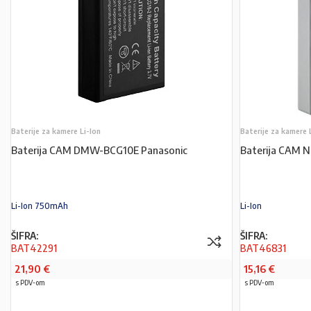
Baterije za kamere Li-Ion
Baterije za kamere 
Baterija CAM DMW-BCG10E Panasonic
Baterija CAM 
Li-Ion 750mAh
Li-Ion
ŠIFRA:
ŠIFRA:
BAT42291
BAT46831
21,90
€
15,16
€
s PDV-om
s PDV-om