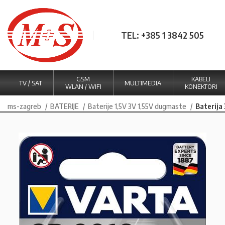
TEL: +385 1 3842 505
GSM
KABELI
TV / SAT
MULTIMEDIA
WLAN / WIFI
KONEKTORI
ms-zagreb
BATERIJE
Baterije 1,5V 3V 1,55V dugmaste
Baterija