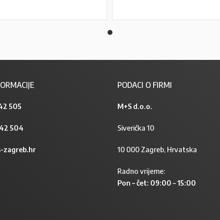
PROČITAJ VIŠE
PROČITAJ VIŠE
ORMACIJE
PODACI O FIRMI
42 505
M+S d.o.o.
842 504
Siverićka 10
-zagreb.hr
10 000 Zagreb, Hrvatska
Radno vrijeme:
Pon – čet: 09:00 – 15:00