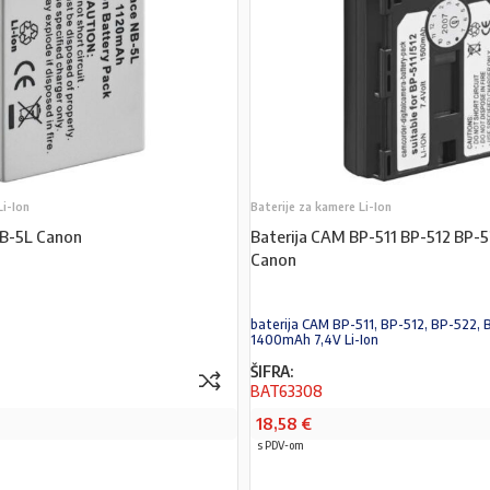
Li-Ion
Baterije za kamere Li-Ion
NB-5L Canon
Baterija CAM BP-511 BP-512 BP-
Canon
baterija CAM BP-511, BP-512, BP-522, 
1400mAh 7,4V Li-Ion
ŠIFRA:
BAT63308
18,58
€
s PDV-om