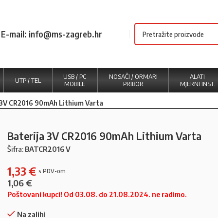
E-mail: info@ms-zagreb.hr
USB / PC
NOSAČI / ORMARI
ALATI
UTP / TEL
MOBILE
PRIBOR
MJERNI INST.
 3V CR2016 90mAh Lithium Varta
Baterija 3V CR2016 90mAh Lithium Varta
Šifra:
BATCR2016 V
1,33
€
1,06
€
Poštovani kupci! Od 03.08. do 21.08.2024. ne radimo.
Na zalihi