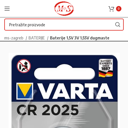
0
ms-zagreb
BATERIJE
Baterije 1,5V 3V 1,55V dugmaste