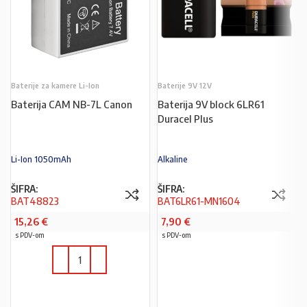
Baterije za kamere Li-Ion
Baterije 9V 12V
Baterija CAM NB-7L Canon
Baterija 9V block 6LR61
Duracel Plus
Li-Ion 1050mAh
Alkaline
ŠIFRA:
ŠIFRA:
BAT48823
BAT6LR61-MN1604
15,26
€
7,90
€
s PDV-om
s PDV-om
PROČITAJ VIŠE
U KOŠARICU