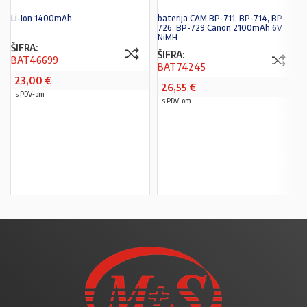
Li-Ion 1400mAh
baterija CAM BP-711, BP-714, BP-
726, BP-729 Canon 2100mAh 6V
NiMH
ŠIFRA:
ŠIFRA:
BAT46699
BAT74245
23,00
€
26,55
€
s PDV-om
s PDV-om
PROČITAJ VIŠE
PROČITAJ VIŠE