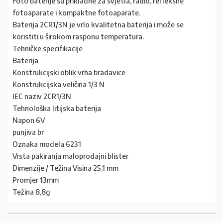
Foto baterije su prikladne za svjetla, radio, refleksne
fotoaparate i kompaktne fotoaparate.
Baterija 2CR1/3N je vrlo kvalitetna baterija i može se
koristiti u širokom rasponu temperatura.
Tehničke specifikacije
Baterija
Konstrukcijski oblik vrha bradavice
Konstrukcijska veličina 1/3 N
IEC naziv 2CR1/3N
Tehnološka litijska baterija
Napon 6V
punjiva br
Oznaka modela 6231
Vrsta pakiranja maloprodajni blister
Dimenzije / Težina Visina 25,1 mm
Promjer 13mm
Težina 8,8g