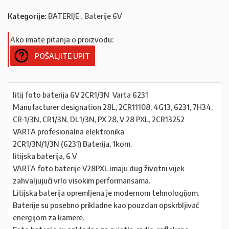
Kategorije:
BATERIJE
,
Baterije 6V
Ako imate pitanja o proizvodu:
POŠALJITE UPIT
litij foto baterija 6V 2CR1/3N Varta 6231
Manufacturer designation 28L, 2CR11108, 4G13, 6231, 7H34,
CR-1/3N, CR1/3N, DL1/3N, PX 28, V 28 PXL, 2CR13252
VARTA profesionalna elektronika
2CR1/3N/1/3N (6231) Baterija, 1kom.
litijska baterija, 6 V
VARTA foto baterije V28PXL imaju dug životni vijek
zahvaljujući vrlo visokim performansama.
Litijska baterija opremljena je modernom tehnologijom.
Baterije su posebno prikladne kao pouzdan opskrbljivač
energijom za kamere.