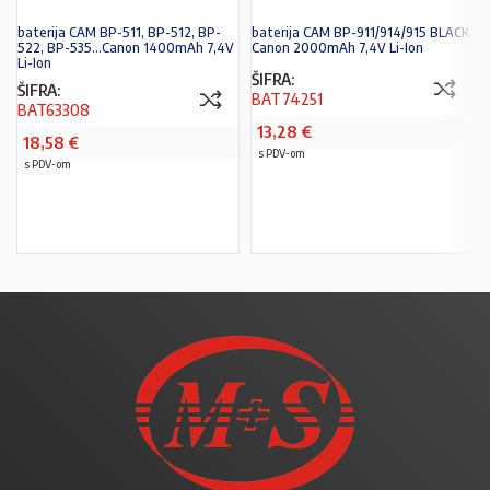
baterija CAM BP-511, BP-512, BP-
baterija CAM BP-911/914/915 BLACK
522, BP-535...Canon 1400mAh 7,4V
Canon 2000mAh 7,4V Li-Ion
Li-Ion
ŠIFRA:
ŠIFRA:
BAT74251
BAT63308
13,28
€
18,58
€
s PDV-om
s PDV-om
PROČITAJ VIŠE
PROČITAJ VIŠE