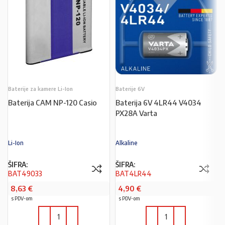
Baterije za kamere Li-Ion
Baterije 6V
Baterija CAM NP-120 Casio
Baterija 6V 4LR44 V4034
PX28A Varta
Li-Ion
Alkaline
ŠIFRA:
ŠIFRA:
BAT49033
BAT4LR44
8,63
€
4,90
€
s PDV-om
s PDV-om