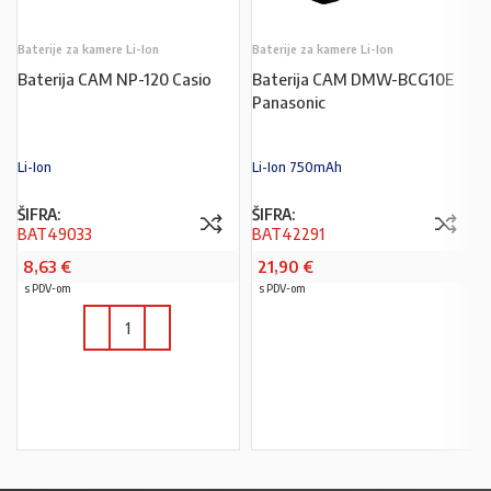
Baterije za kamere Li-Ion
Baterije za kamere Li-Ion
Baterija CAM NP-120 Casio
Baterija CAM DMW-BCG10E
Panasonic
Li-Ion
Li-Ion 750mAh
ŠIFRA:
ŠIFRA:
BAT49033
BAT42291
8,63
€
21,90
€
s PDV-om
s PDV-om
PROČITAJ VIŠE
U KOŠARICU