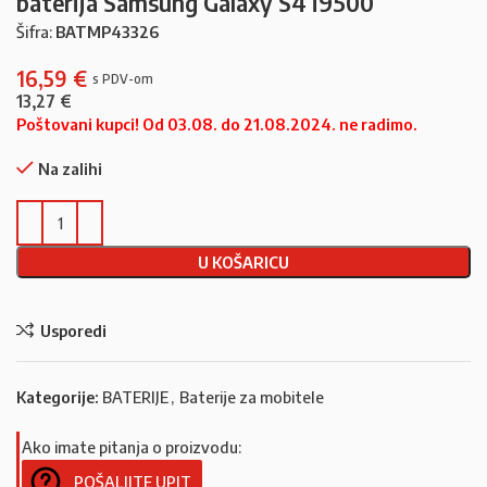
baterija Samsung Galaxy S4 i9500
Šifra:
BATMP43326
16,59
€
13,27
€
Poštovani kupci! Od 03.08. do 21.08.2024. ne radimo.
Na zalihi
U KOŠARICU
Usporedi
Kategorije:
BATERIJE
,
Baterije za mobitele
Ako imate pitanja o proizvodu:
POŠALJITE UPIT