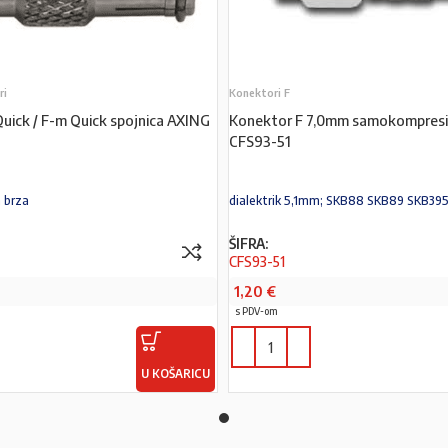
ri
Konektori F
uick / F-m Quick spojnica AXING
Konektor F 7,0mm samokompresi
CFS93-51
a brza
dialektrik 5,1mm; SKB88 SKB89 SKB39
ŠIFRA:
CFS93-51
1,20
€
s PDV-om
U KOŠARICU