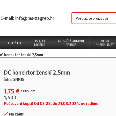
E-mail: info@ms-zagreb.hr
USB / PC
NOSAČI / ORMARI
ALATI
UTP / TEL
MOBILE
PRIBOR
MJERNI INST.
DC konektor ženski 2,5mm
DC konektor ženski 2,5mm
Šifra:
SNK18
1,75
€
1,40
€
Poštovani kupci! Od 03.08. do 21.08.2024. ne radimo.
Na zalihi