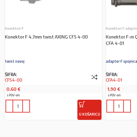
Konektori F
Konektori F adapte
Konektor F 4,7mm twist AXING CFS 4-00
Konektor F-m Q
CFA 4-01
twist navoj
adapter F spojnic
ŠIFRA:
ŠIFRA:
CFS4-00
CFA4-01
0,60
€
1,90
€
s PDV-om
s PDV-om
U KOŠARICU