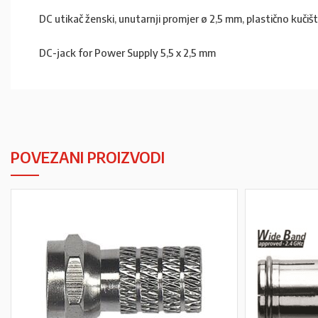
DC utikač ženski, unutarnji promjer ø 2,5 mm, plastično kučiš
DC-jack for Power Supply 5,5 x 2,5 mm
POVEZANI PROIZVODI