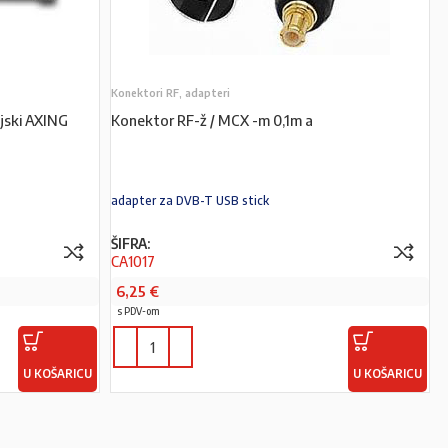
Konektori RF, adapteri
jski AXING
Konektor RF-ž / MCX -m 0,1m a
5
adapter za DVB-T USB stick
ŠIFRA:
CA1017
6,25
€
s PDV-om
U KOŠARICU
U KOŠARICU