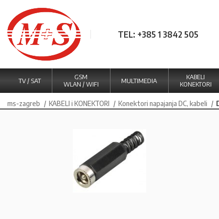
TEL: +385 1 3842 505
GSM
KABELI
TV / SAT
MULTIMEDIA
WLAN / WIFI
KONEKTORI
ms-zagreb
KABELI i KONEKTORI
Konektori napajanja DC, kabeli