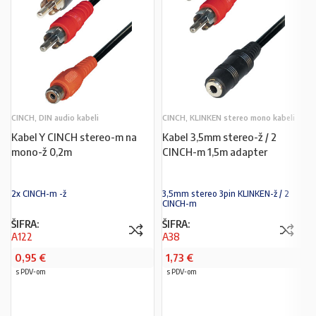
CINCH, DIN audio kabeli
CINCH, KLINKEN stereo mono kabeli
Kabel Y CINCH stereo-m na
Kabel 3,5mm stereo-ž / 2
mono-ž 0,2m
CINCH-m 1,5m adapter
2x CINCH-m -ž
3,5mm stereo 3pin KLINKEN-ž / 2
CINCH-m
ŠIFRA:
ŠIFRA:
A122
A38
0,95
€
1,73
€
s PDV-om
s PDV-om
PROČITAJ VIŠE
PROČITAJ VIŠE