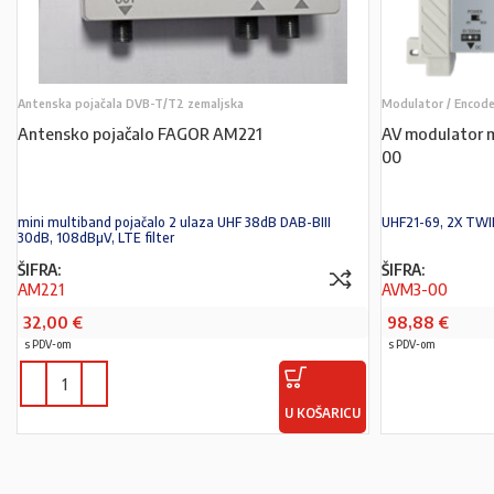
Antenska pojačala DVB-T/T2 zemaljska
Modulator / Encod
Antensko pojačalo FAGOR AM221
AV modulator 
00
mini multiband pojačalo 2 ulaza UHF 38dB DAB-BIII
UHF21-69, 2X TWI
30dB, 108dBµV, LTE filter
ŠIFRA:
ŠIFRA:
AM221
AVM3-00
32,00
€
98,88
€
s PDV-om
s PDV-om
U KOŠARICU