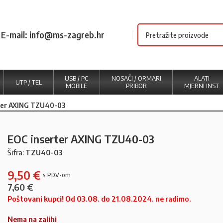
E-mail: info@ms-zagreb.hr
USB / PC
NOSAČI / ORMARI
ALATI
UTP / TEL
MOBILE
PRIBOR
MJERNI INST.
ter AXING TZU40-03
EOC inserter AXING TZU40-03
Šifra:
TZU40-03
9,50
€
7,60
€
Poštovani kupci! Od 03.08. do 21.08.2024. ne radimo.
Nema na zalihi