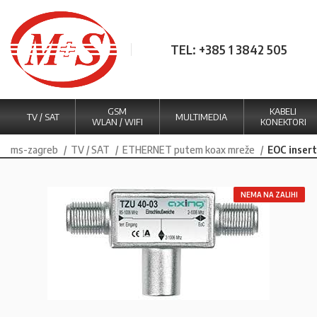
TEL: +385 1 3842 505
GSM
KABELI
TV / SAT
MULTIMEDIA
WLAN / WIFI
KONEKTORI
ms-zagreb
TV / SAT
ETHERNET putem koax mreže
EOC inser
NEMA NA ZALIHI