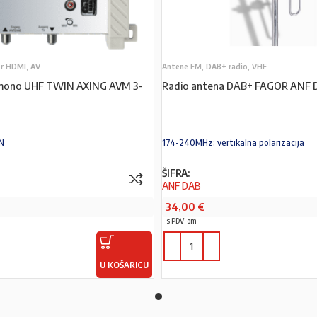
er HDMI, AV
Antene FM, DAB+ radio, VHF
mono UHF TWIN AXING AVM 3-
Radio antena DAB+ FAGOR ANF 
N
174-240MHz; vertikalna polarizacija
ŠIFRA:
ANF DAB
34,00
€
s PDV-om
U KOŠARICU