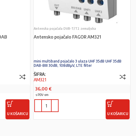
Antenska pojačala DVB-T/T2 zemaljska
DAB
Antensko pojačalo FAGOR AM321
mini multiband pojačalo 3 ulaza UHF 35dB UHF 35dB
DAB-BIII 30dB, 108dBµV, LTE filter
ŠIFRA:
AM321
36,00
€
s PDV-om
U KOŠARICU
U KOŠARICU