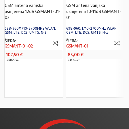
GSM antena vanjska
GSM antena vanjska
usmjerena 12dB GSMANT-01-
usmjerena 10-11dB GSMANT-
02
01
698-960/1710-2700MHz WLAN,
698-960/1710-2700MHz WLAN,
GSM, LTE, DCS, UMTS; N-ž
GSM, LTE, DCS, UMTS; N-ž
ŠIFRA:
ŠIFRA:
GSMANT-01-02
GSMANT-01
107,50
€
85,00
€
s PDV-om
s PDV-om
PROČITAJ VIŠE
U KOŠARICU