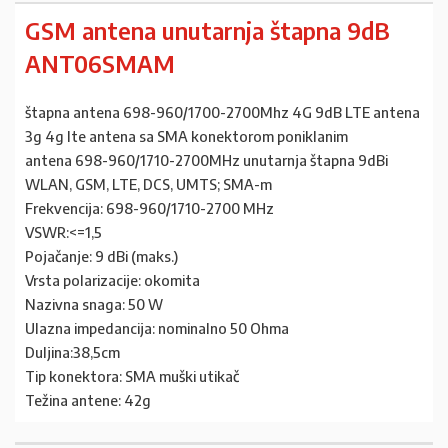
GSM antena unutarnja štapna 9dB
ANT06SMAM
štapna antena 698-960/1700-2700Mhz 4G 9dB LTE antena
3g 4g lte antena sa SMA konektorom poniklanim
antena 698-960/1710-2700MHz unutarnja štapna 9dBi
WLAN, GSM, LTE, DCS, UMTS; SMA-m
Frekvencija: 698-960/1710-2700 MHz
VSWR:<=1,5
Pojačanje: 9 dBi (maks.)
Vrsta polarizacije: okomita
Nazivna snaga: 50 W
Ulazna impedancija: nominalno 50 Ohma
Duljina:38,5cm
Tip konektora: SMA muški utikač
Težina antene: 42g