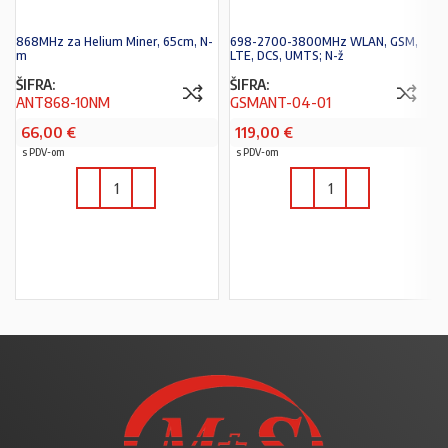
868MHz za Helium Miner, 65cm, N-
698-2700-3800MHz WLAN, GSM,
m
LTE, DCS, UMTS; N-ž
ŠIFRA:
ŠIFRA:
ANT868-10NM
GSMANT-04-01
66,00
€
119,00
€
s PDV-om
s PDV-om
U KOŠARICU
U KOŠARICU