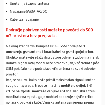
Unutarnja štapna antena
Napajanje 5V/3A, AC/DC
Kabel za napajanje
Područje pokrivenosti možete
povećati do 500
m2 prostora bez pregrada
.
Na ovaj standardni komplet Hi13-EGSM dodajete
1
unutarnju
gsm antenu
i
koax kabel za gsm
i spojni pribor.
Ukoliko imate više etaža ili prostore odvjene zidovima ili slab
dolazni signal ovaj model neće biti dovoljan, već trebate jače
GSM pojačalo koje podražava više antena za svaki odvojeni
prostor.
Imajte na umu
kako biste primili maksimalan signal unutar
svog doma/ureda,
trebate imati na mobitelu uvijek 2-3
crtice na mjestu montaže vanjske antene.
Vanjsku antenu
montirate na mjestu gdje mobitel pokazuje najviše crtica,
npr. na krovu vaše kuće. Vanjska antena usmjerena prema