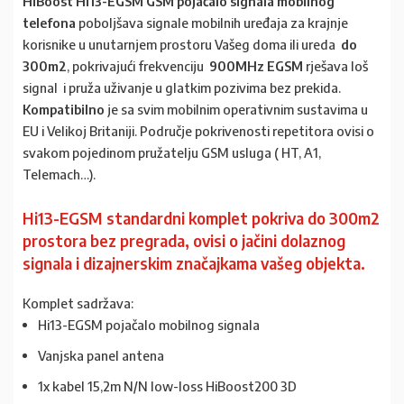
HiBoost Hi13-EGSM GSM pojačalo signala mobilnog
telefona
poboljšava signale mobilnih uređaja za krajnje
korisnike u unutarnjem prostoru Vašeg doma ili ureda
do
300m2
, pokrivajući frekvenciju
900MHz EGSM
rješava loš
signal i pruža uživanje u glatkim pozivima bez prekida.
Kompatibilno
je sa svim mobilnim operativnim sustavima u
EU i Velikoj Britaniji. Područje pokrivenosti repetitora ovisi o
svakom pojedinom pružatelju GSM usluga ( HT, A1,
Telemach…).
Hi13-EGSM standardni komplet pokriva do 300m2
prostora bez pregrada, ovisi o jačini dolaznog
signala i dizajnerskim značajkama vašeg objekta.
Komplet sadržava:
Hi13-EGSM pojačalo mobilnog signala
Vanjska panel antena
1x kabel 15,2m N/N low-loss HiBoost200 3D