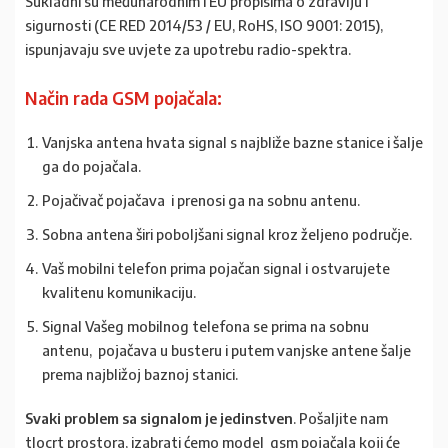
Sukladni su međunarodnim i EU propisima o zdravlju i
sigurnosti (CE RED 2014/53 / EU, RoHS, ISO 9001: 2015),
ispunjavaju sve uvjete za upotrebu radio-spektra.
Način rada GSM pojačala:
Vanjska antena hvata signal s najbliže bazne stanice i šalje
ga do pojačala.
Pojačivač pojačava i prenosi ga na sobnu antenu.
Sobna antena širi poboljšani signal kroz željeno područje.
Vaš mobilni telefon prima pojačan signal i ostvarujete
kvalitenu komunikaciju.
Signal Vašeg mobilnog telefona se prima na sobnu
antenu, pojačava u busteru i putem vanjske antene šalje
prema najbližoj baznoj stanici.
Svaki problem sa signalom je jedinstven
. Pošaljite nam
tlocrt prostora, izabrati ćemo model gsm pojačala koji će