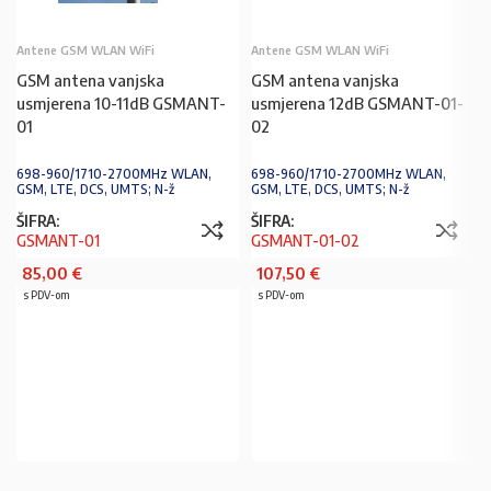
Antene GSM WLAN WiFi
Antene GSM WLAN WiFi
GSM antena vanjska
GSM antena vanjska
usmjerena 10-11dB GSMANT-
usmjerena 12dB GSMANT-01-
01
02
698-960/1710-2700MHz WLAN,
698-960/1710-2700MHz WLAN,
GSM, LTE, DCS, UMTS; N-ž
GSM, LTE, DCS, UMTS; N-ž
ŠIFRA:
ŠIFRA:
GSMANT-01
GSMANT-01-02
85,00
€
107,50
€
s PDV-om
s PDV-om
PROČITAJ VIŠE
U KOŠARICU