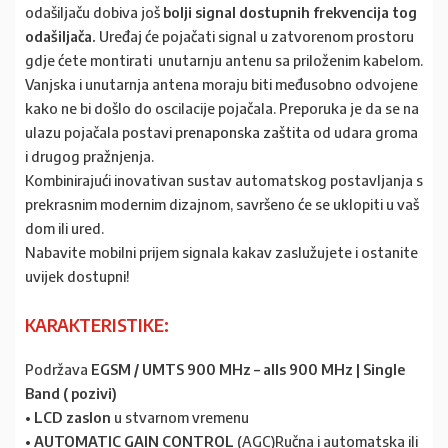
odašiljaču dobiva još
bolji signal dostupnih frekvencija tog
odašiljača.
Uređaj će pojačati signal u zatvorenom prostoru
gdje ćete montirati unutarnju antenu sa priloženim kabelom.
Vanjska i unutarnja antena moraju biti međusobno odvojene
kako ne bi došlo do oscilacije pojačala. Preporuka je da se na
ulazu pojačala postavi
prenaponska zaštita
od udara groma
i drugog pražnjenja.
Kombinirajući inovativan sustav automatskog postavljanja s
prekrasnim modernim dizajnom, savršeno će se uklopiti u vaš
dom ili ured.
Nabavite mobilni prijem signala kakav zaslužujete i ostanite
uvijek dostupni!
KARAKTERISTIKE:
Podržava
EGSM / UMTS 900 MHz – alls 900 MHz | Single
Band ( pozivi)
•
LCD zaslon
u stvarnom vremenu
•
AUTOMATIC GAIN CONTROL
(AGC)Ručna i automatska ili