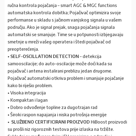
ručna kontrola pojačanja – smart AGC & MGC functions
automatska kontrola dobitka; Pojačivač optimizira svoje
performanse u skladu s jačinom vanjskog signala u vašem
području. Ako je signal prejak, snaga pojačanja signala
automatski se smanjuje. Time se u potpunosti izbjegavaju
smetnje u mreži vašeg operatera i štedi pojačivač od
preopterećenja.
•
SELF-OSCILLATION DETECTION
– detekcija
samooscilacije; do auto-oscilacije može doći kada su
pojačivač i antena instalirani preblizu jedan drugome.
Pojačivač automatski otkriva problem i smanjuje pojačanje
kako bi riješio problem.
• Visoka integracija
• Kompaktan i lagan
• Dobro odvođenje topline za dugotrajan rad
• Široki raspon napajanja i niska potrošnja energije
• SLUŽBENO CERTIFICIRANI PROIZVOD
HiBoost proizvodi
su prošli niz rigoroznih testova prije izlaska na tržište.