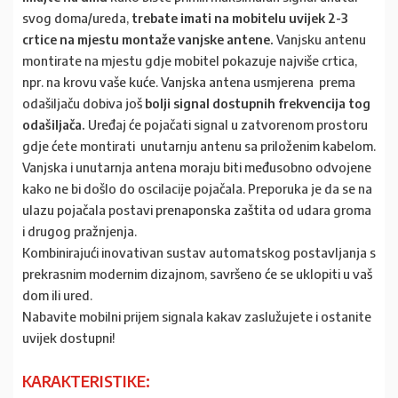
svog doma/ureda,
trebate imati na mobitelu uvijek 2-3
crtice na mjestu montaže vanjske antene.
Vanjsku antenu
montirate na mjestu gdje mobitel pokazuje najviše crtica,
npr. na krovu vaše kuće. Vanjska antena usmjerena prema
odašiljaču dobiva još
bolji signal dostupnih frekvencija tog
odašiljača.
Uređaj će pojačati signal u zatvorenom prostoru
gdje ćete montirati unutarnju antenu sa priloženim kabelom.
Vanjska i unutarnja antena moraju biti međusobno odvojene
kako ne bi došlo do oscilacije pojačala. Preporuka je da se na
ulazu pojačala postavi
prenaponska zaštita
od udara groma
i drugog pražnjenja.
Kombinirajući inovativan sustav automatskog postavljanja s
prekrasnim modernim dizajnom, savršeno će se uklopiti u vaš
dom ili ured.
Nabavite mobilni prijem signala kakav zaslužujete i ostanite
uvijek dostupni!
KARAKTERISTIKE: