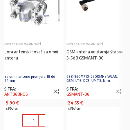
Antene GSM WLAN WiFi
Antene GSM WLAN WiFi
Lora antenski nosač za omni
GSM antena unutarnja štapna
antenu
3-5dB GSMANT-06
za omni antene promjera 18 do
698-960/1710-2700MHz WLAN,
24mm
GSM, LTE, DCS, UMTS; N-m
ŠIFRA:
ŠIFRA:
ANT868NOS
GSMANT-06
9,90
€
24,55
€
s PDV-om
s PDV-om