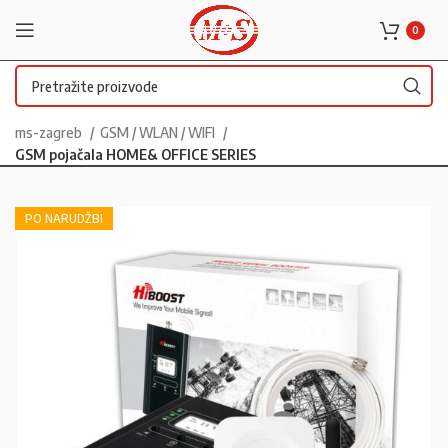
0
ms-zagreb
GSM / WLAN / WIFI
GSM pojačala HOME& OFFICE SERIES
PO NARUDŽBI