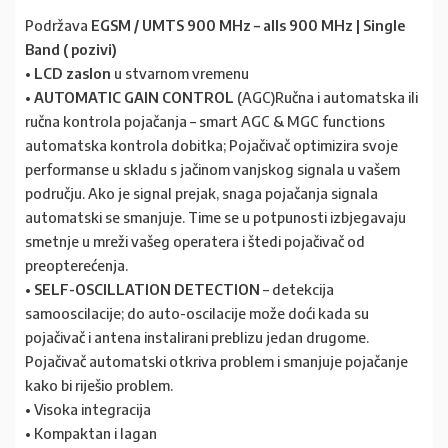
Podržava
EGSM / UMTS 900 MHz – alls 900 MHz | Single
Band ( pozivi)
•
LCD zaslon
u stvarnom vremenu
•
AUTOMATIC GAIN CONTROL
(AGC)Ručna i automatska ili
ručna kontrola pojačanja – smart AGC & MGC functions
automatska kontrola dobitka; Pojačivač optimizira svoje
performanse u skladu s jačinom vanjskog signala u vašem
području. Ako je signal prejak, snaga pojačanja signala
automatski se smanjuje. Time se u potpunosti izbjegavaju
smetnje u mreži vašeg operatera i štedi pojačivač od
preopterećenja.
•
SELF-OSCILLATION DETECTION
– detekcija
samooscilacije; do auto-oscilacije može doći kada su
pojačivač i antena instalirani preblizu jedan drugome.
Pojačivač automatski otkriva problem i smanjuje pojačanje
kako bi riješio problem.
• Visoka integracija
• Kompaktan i lagan