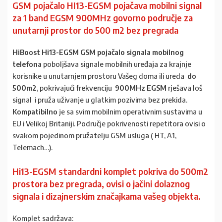
GSM pojačalo HI13-EGSM pojačava mobilni signal
za 1
band EGSM 900MHz govorno područje
za
unutarnji prostor do 500 m2 bez pregrada
HiBoost Hi13-EGSM GSM pojačalo signala mobilnog
telefona
poboljšava signale mobilnih uređaja za krajnje
korisnike u unutarnjem prostoru Vašeg doma ili ureda
do
500m2
, pokrivajući frekvenciju
900MHz EGSM
rješava loš
signal i pruža uživanje u glatkim pozivima bez prekida.
Kompatibilno
je sa svim mobilnim operativnim sustavima u
EU i Velikoj Britaniji. Područje pokrivenosti repetitora ovisi o
svakom pojedinom pružatelju GSM usluga ( HT, A1,
Telemach…).
Hi13-EGSM standardni komplet pokriva do 500m2
prostora bez pregrada, ovisi o jačini dolaznog
signala i dizajnerskim značajkama vašeg objekta.
Komplet sadržava: