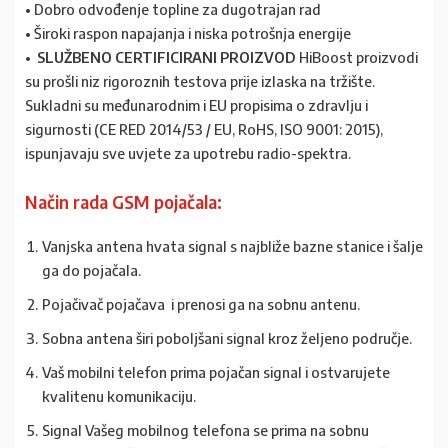
• Dobro odvođenje topline za dugotrajan rad
• Široki raspon napajanja i niska potrošnja energije
• SLUŽBENO CERTIFICIRANI PROIZVOD
HiBoost proizvodi
su prošli niz rigoroznih testova prije izlaska na tržište.
Sukladni su međunarodnim i EU propisima o zdravlju i
sigurnosti (CE RED 2014/53 / EU, RoHS, ISO 9001: 2015),
ispunjavaju sve uvjete za upotrebu radio-spektra.
Način rada GSM pojačala:
Vanjska antena hvata signal s najbliže bazne stanice i šalje
ga do pojačala.
Pojačivač pojačava i prenosi ga na sobnu antenu.
Sobna antena širi poboljšani signal kroz željeno područje.
Vaš mobilni telefon prima pojačan signal i ostvarujete
kvalitenu komunikaciju.
Signal Vašeg mobilnog telefona se prima na sobnu