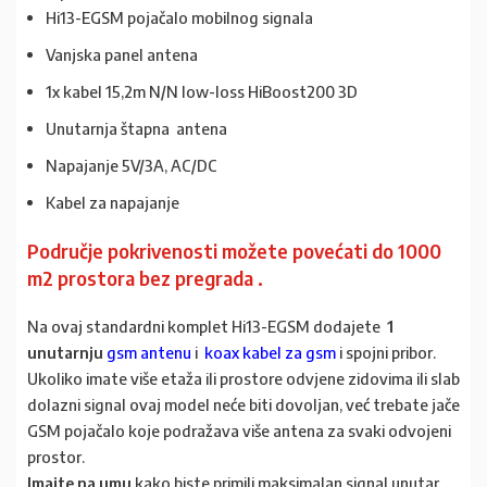
Hi13-EGSM pojačalo mobilnog signala
Vanjska panel antena
1x kabel 15,2m N/N low-loss HiBoost200 3D
Unutarnja štapna antena
Napajanje 5V/3A, AC/DC
Kabel za napajanje
Područje pokrivenosti možete
povećati do 1000
m2 prostora bez pregrada
.
Na ovaj standardni komplet Hi13-EGSM dodajete
1
unutarnju
gsm antenu
i
koax kabel za gsm
i spojni pribor.
Ukoliko imate više etaža ili prostore odvjene zidovima ili slab
dolazni signal ovaj model neće biti dovoljan, već trebate jače
GSM pojačalo koje podražava više antena za svaki odvojeni
prostor.
Imajte na umu
kako biste primili maksimalan signal unutar