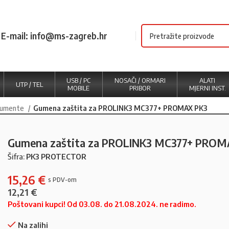
E-mail: info@ms-zagreb.hr
USB / PC
NOSAČI / ORMARI
ALATI
UTP / TEL
MOBILE
PRIBOR
MJERNI INST.
rumente
Gumena zaštita za PROLINK3 MC377+ PROMAX PK3
Gumena zaštita za PROLINK3 MC377+ PROM
Šifra:
PK3 PROTECTOR
15,26
€
12,21
€
Poštovani kupci! Od 03.08. do 21.08.2024. ne radimo.
Na zalihi