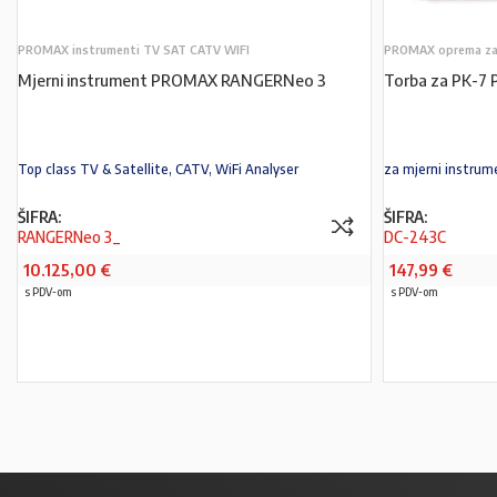
PROMAX instrumenti TV SAT CATV WIFI
PROMAX oprema za 
Mjerni instrument PROMAX RANGERNeo 3
Torba za PK-7
Top class TV & Satellite, CATV, WiFi Analyser
za mjerni instru
ŠIFRA:
ŠIFRA:
RANGERNeo 3_
DC-243C
10.125,00
€
147,99
€
s PDV-om
s PDV-om