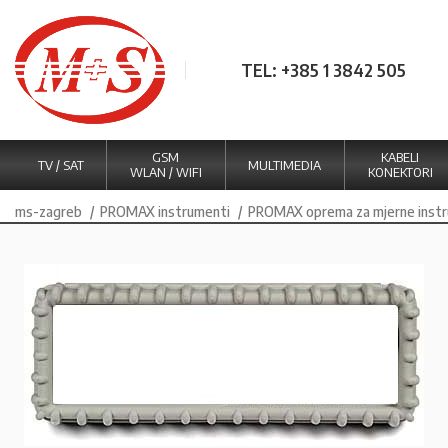
TEL: +385 1 3842 505
GSM
KABELI
TV / SAT
MULTIMEDIA
WLAN / WIFI
KONEKTORI
ms-zagreb
PROMAX instrumenti
PROMAX oprema za mjerne inst