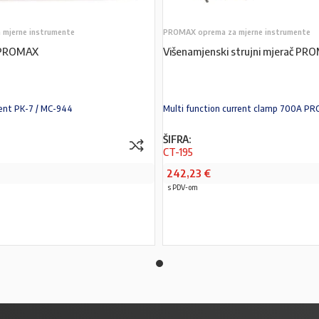
mjerne instrumente
PROMAX oprema za mjerne instrumente
 PROMAX
Višenamjenski strujni mjerač PR
ment PK-7 / MC-944
Multi function current clamp 700A P
ŠIFRA:
CT-195
242,23
€
s PDV-om
PROČITAJ VIŠE