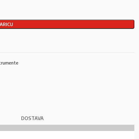
ARICU
trumente
DOSTAVA