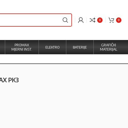
0
0
PROMAX
GRAFIČKI
ELEKTRO
BATERIJE
MJERNI INST.
MATERIJAL
AX PK3