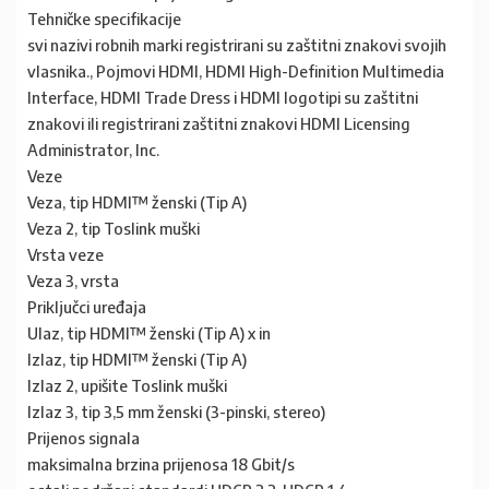
Tehničke specifikacije
svi nazivi robnih marki registrirani su zaštitni znakovi svojih
vlasnika., Pojmovi HDMI, HDMI High-Definition Multimedia
Interface, HDMI Trade Dress i HDMI logotipi su zaštitni
znakovi ili registrirani zaštitni znakovi HDMI Licensing
Administrator, Inc.
Veze
Veza, tip HDMI™ ženski (Tip A)
Veza 2, tip Toslink muški
Vrsta veze
Veza 3, vrsta
Priključci uređaja
Ulaz, tip HDMI™ ženski (Tip A) x in
Izlaz, tip HDMI™ ženski (Tip A)
Izlaz 2, upišite Toslink muški
Izlaz 3, tip 3,5 mm ženski (3-pinski, stereo)
Prijenos signala
maksimalna brzina prijenosa 18 Gbit/s