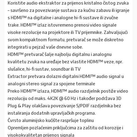
Koristite audio ekstraktor za prijenos kristalno čistog zvuka
– savršeno za povezivanje sustava za kućnu zabavu ili igranje
s HDMI™ na digitalne i analogne hi-fi sustave ili zvučne
trake. HDMI™ izlaz istovremeno prenosi video signale
visoke rezolucije na projektore ili TV prijemnike. Zahvaljujući
svom kompaktnom formatu, pretvarač se može diskretno
integrirati u pejzaž vaše dnevne sobe.
HDMI™ pretvarač šalje najbolju digitalnu i analognu
kvalitetu zvuka na uređaje bez vlastite HDMI™ veze, npr.
slušalice, hi-fi sustav, soundbar ili TV
Extractor pretvara dolazni digitalni HDMI™ audio signal u
analogni stereo signal za spojene terminale
Preko HDMI™ izlaza, HDMI™ audio razdjelnik postiže video
rezoluciju od maks. 4K2K @ 60 Hz i također podržava 3D
Plug & Play olakšava povezivanje S/PDIF razdjelnika bez
instaliranja dodatnih upravljačkih programa.
Čvrsto aluminijsko kućište raspršuje toplinu
Opremljen pozlaćenim priključcima za zaštitu od korozije i
visokokvalitetan prijenos signala