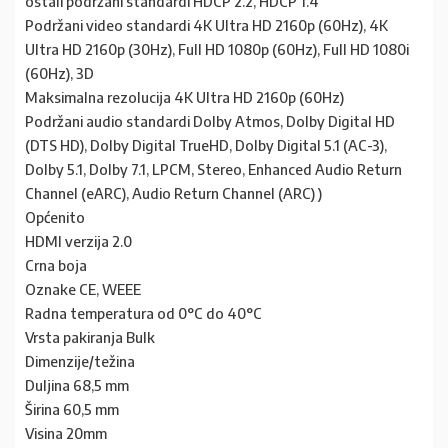
ostali podržani standardi HDCP 2.2, HDCP 1.4
Podržani video standardi 4K Ultra HD 2160p (60Hz), 4K
Ultra HD 2160p (30Hz), Full HD 1080p (60Hz), Full HD 1080i
(60Hz), 3D
Maksimalna rezolucija 4K Ultra HD 2160p (60Hz)
Podržani audio standardi Dolby Atmos, Dolby Digital HD
(DTS HD), Dolby Digital TrueHD, Dolby Digital 5.1 (AC-3),
Dolby 5.1, Dolby 7.1, LPCM, Stereo, Enhanced Audio Return
Channel (eARC), Audio Return Channel (ARC) )
Općenito
HDMI verzija 2.0
Crna boja
Oznake CE, WEEE
Radna temperatura od 0°C do 40°C
Vrsta pakiranja Bulk
Dimenzije/težina
Duljina 68,5 mm
Širina 60,5 mm
Visina 20mm