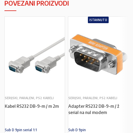
POVEZANI PROIZVODI
ISTAKNUTO
SERIJSKI, PARALENI, PS2 KABELI
SERIJSKI, PARALENI, PS2 KABELI
Kabel RS232 DB-9-m / m 2m
Adapter RS232 DB-9-m / ž
serial na nul modem
Sub D 9pin serial 1:1
Sub D 9pin