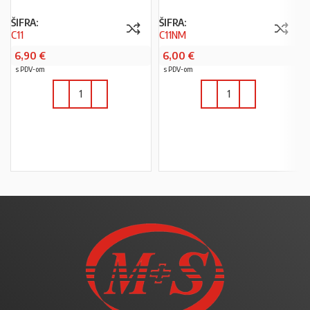
ŠIFRA:
ŠIFRA:
C11
C11NM
6,90
€
6,00
€
s PDV-om
s PDV-om
U KOŠARICU
U KOŠARICU