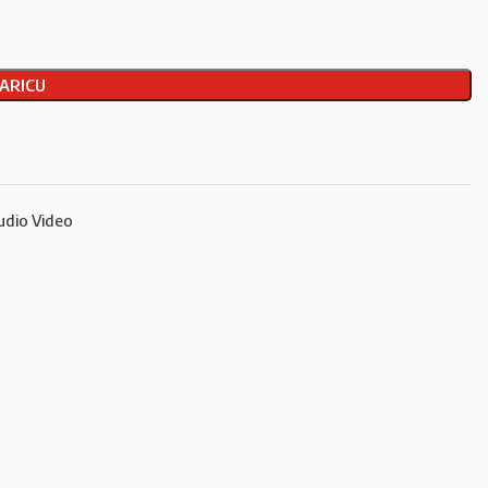
ARICU
dio Video