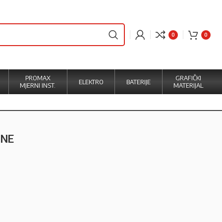
0
0
PROMAX
GRAFIČKI
ELEKTRO
BATERIJE
MJERNI INST.
MATERIJAL
ONE