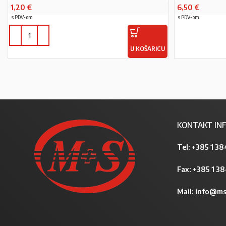
1,20
€
6,50
€
s PDV-om
s PDV-om
U KOŠARICU
KONTAKT INF
Tel:
+385 1 38
Fax: +385 1 3
Mail:
info@ms