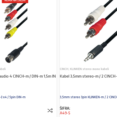
NEMA NA ZALIHI
abeli
CINCH, KLINKEN stereo mono kabeli
 audio 4 CINCH-m / DIN-m 1,5m IN
Kabel 3,5mm stereo-m / 2 CINC
ž x4 / 5pin DIN-m
3,5mm stereo 3pin KLINKEN-m / 2 CIN
ŠIFRA:
A49-5