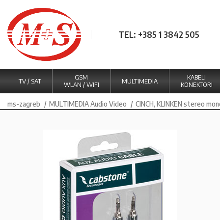
TEL: +385 1 3842 505
GSM
KABELI
TV / SAT
MULTIMEDIA
WLAN / WIFI
KONEKTORI
ms-zagreb
MULTIMEDIA Audio Video
CINCH, KLINKEN stereo mon