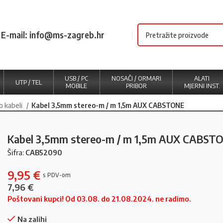
E-mail: info@ms-zagreb.hr
USB / PC
NOSAČI / ORMARI
ALATI
UTP / TEL
MOBILE
PRIBOR
MJERNI INST.
o kabeli
Kabel 3,5mm stereo-m / m 1,5m AUX CABSTONE
Kabel 3,5mm stereo-m / m 1,5m AUX CABST
Šifra:
CAB52090
9,95
€
7,96
€
Poštovani kupci! Od 03.08. do 21.08.2024. ne radimo.
Na zalihi