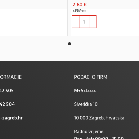
2,60
€
s PDV-om
PROČITAJ VIŠE
ORMACIJE
PODACI O FIRMI
42 505
M+S d.o.o.
842 504
Siverićka 10
-zagreb.hr
10 000 Zagreb, Hrvatska
Radno vrijeme:
Pon – čet: 09:00 – 15:00