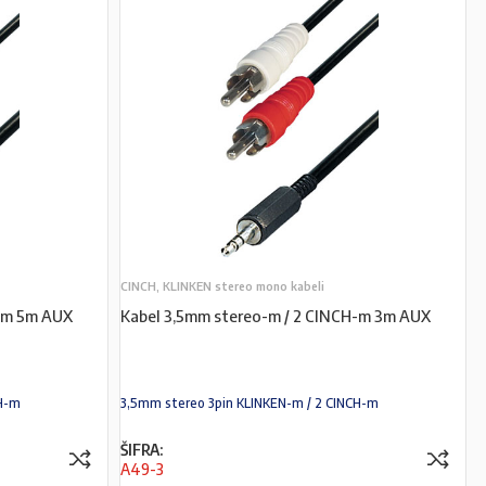
CINCH, KLINKEN stereo mono kabeli
H-m 5m AUX
Kabel 3,5mm stereo-m / 2 CINCH-m 3m AUX
CH-m
3,5mm stereo 3pin KLINKEN-m / 2 CINCH-m
ŠIFRA:
A49-3