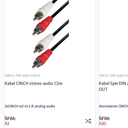
CINCH, DIN audio kabeli
CINCH, DIN audio k
Kabel CINCH stereo audio 1,5m
Kabel 5pin DIN
OUT
2xCINCH-m/-m L R analog audio
dvosmjeran CINCH-
ŠIFRA:
ŠIFRA:
A3
A30