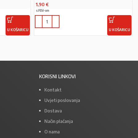
1,90
€
s PDV-om
U KOŠARICU
U KOŠARICU
KORISNI LINKOVI
Kontakt
Uvjeti poslovanja
Dostava
Način plaćanja
O nama