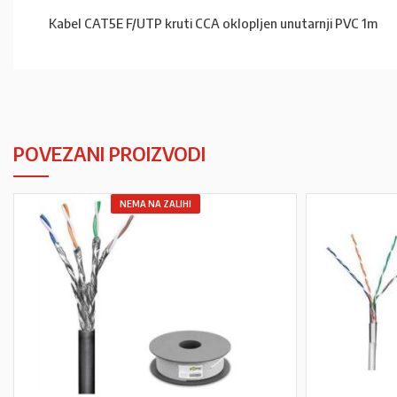
Kabel CAT5E F/UTP kruti CCA oklopljen unutarnji PVC 1m
POVEZANI PROIZVODI
NEMA NA ZALIHI