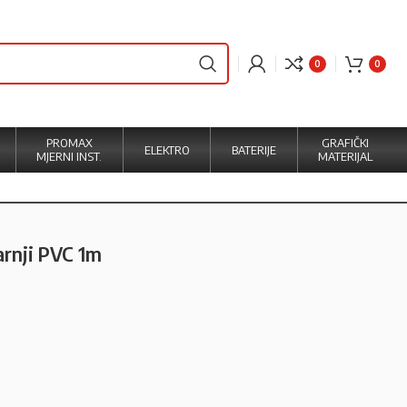
0
0
PROMAX
GRAFIČKI
ELEKTRO
BATERIJE
MJERNI INST.
MATERIJAL
arnji PVC 1m