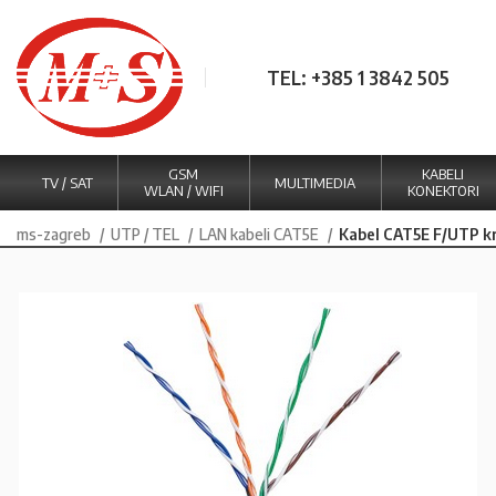
TEL: +385 1 3842 505
GSM
KABELI
TV / SAT
MULTIMEDIA
WLAN / WIFI
KONEKTORI
ms-zagreb
UTP / TEL
LAN kabeli CAT5E
Kabel CAT5E F/UTP kr