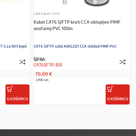
LAN kabeli CAT6
Kabel CAT6 S/FTP kruti CCA oklopljen PIMF
unutarnji PVC 100m
-ž za RJ11 bijeli
CAT6 S/FTP solid AWG23/1 CCA shilded PIMF PVC
ŠIFRA:
CAT6SFTP-100
70,00
€
s PDV-om
U KOŠARICU
U KOŠARICU