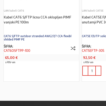
LAN kabeli CAT6
LAN kabeli CAT5E
Kabel CAT6 S/FTP licna CCA oklopljen PIMF
Kabel CAT5E F/
vanjski PE 100m
unutarnji PVC 
CAT6 S/FTP outdoor stranded AWG27/7 CCA flexibl
CAT5E F/UTP soli
shilded PIMF PE
ŠIFRA:
ŠIFRA:
CAT6OSFTPP-100
CAT5EFTP-305
65,00
€
92,50
€
s PDV-om
s PDV-om
PROČITAJ VIŠE