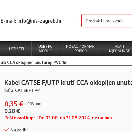
E-mail: info@ms-zagreb.hr
USB / PC
NOSAČI / ORMARI
ALATI
UTP / TEL
MOBILE
PRIBOR
MJERNI INST.
uti CCA oklopljen unutarnji PVC 1m
Kabel CAT5E F/UTP kruti CCA oklopljen unut
Šifra:
CAT5EFTP-1
0,35
€
0,28
€
Poštovani kupci! Od 03.08. do 21.08.2024. ne radimo.
Na zalihi