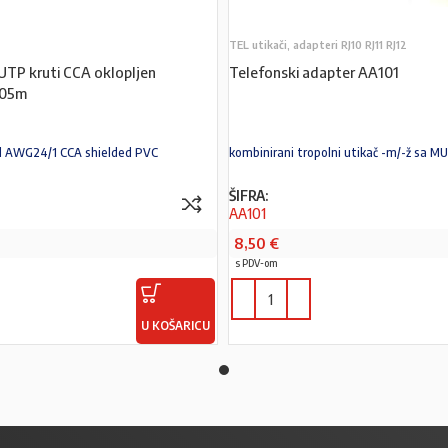
TEL utikači, adapteri RJ10 RJ11 RJ12
UTP kruti CCA oklopljen
Telefonski adapter AA101
305m
d AWG24/1 CCA shielded PVC
kombinirani tropolni utikač -m/-ž sa MUT
ŠIFRA:
AA101
8,50
€
s PDV-om
U KOŠARICU