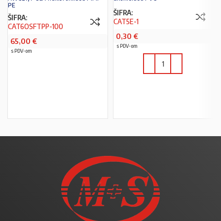
PE
ŠIFRA:
ŠIFRA:
CAT5E-1
CAT6OSFTPP-100
0,30
€
65,00
€
s PDV-om
s PDV-om
PROČITAJ VIŠE
U KOŠARICU