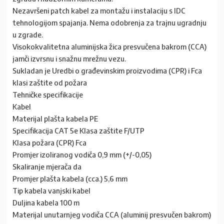
Nezavršeni patch kabel za montažu i instalaciju s IDC
tehnologijom spajanja. Nema odobrenja za trajnu ugradnju
u zgrade.
Visokokvalitetna aluminijska žica presvučena bakrom (CCA)
jamči izvrsnu i snažnu mrežnu vezu.
Sukladan je Uredbi o građevinskim proizvodima (CPR) i Fca
klasi zaštite od požara
Tehničke specifikacije
Kabel
Materijal plašta kabela PE
Specifikacija CAT 5e Klasa zaštite F/UTP
Klasa požara (CPR) Fca
Promjer izoliranog vodiča 0,9 mm (+/-0,05)
Skaliranje mjerača da
Promjer plašta kabela (cca.) 5,6 mm
Tip kabela vanjski kabel
Duljina kabela 100 m
Materijal unutarnjeg vodiča CCA (aluminij presvučen bakrom)