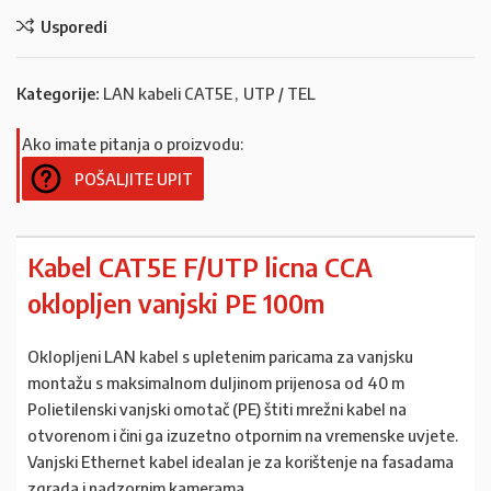
Usporedi
Kategorije:
LAN kabeli CAT5E
,
UTP / TEL
Ako imate pitanja o proizvodu:
POŠALJITE UPIT
Kabel CAT5E F/UTP licna CCA
oklopljen vanjski PE 100m
Oklopljeni LAN kabel s upletenim paricama za vanjsku
montažu s maksimalnom duljinom prijenosa od 40 m
Polietilenski vanjski omotač (PE) štiti mrežni kabel na
otvorenom i čini ga izuzetno otpornim na vremenske uvjete.
Vanjski Ethernet kabel idealan je za korištenje na fasadama
zgrada i nadzornim kamerama.