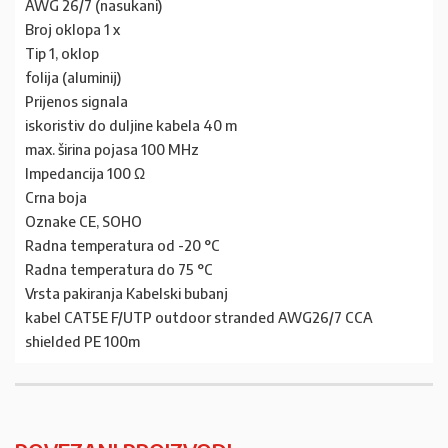
AWG 26/7 (nasukani)
Broj oklopa 1 x
Tip 1, oklop
folija (aluminij)
Prijenos signala
iskoristiv do duljine kabela 40 m
max. širina pojasa 100 MHz
Impedancija 100 Ω
Crna boja
Oznake CE, SOHO
Radna temperatura od -20 °C
Radna temperatura do 75 °C
Vrsta pakiranja Kabelski bubanj
kabel CAT5E F/UTP outdoor stranded AWG26/7 CCA
shielded PE 100m