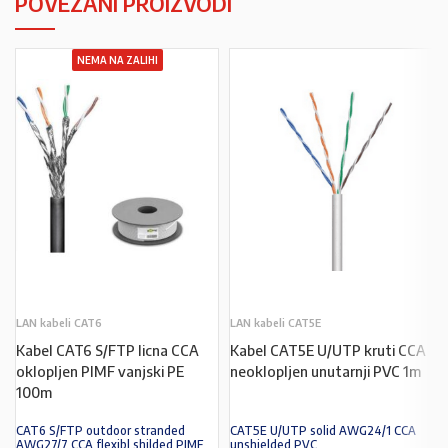
POVEZANI PROIZVODI
NEMA NA ZALIHI
LAN kabeli CAT6
LAN kabeli CAT5E
Kabel CAT6 S/FTP licna CCA
Kabel CAT5E U/UTP kruti CCA
oklopljen PIMF vanjski PE
neoklopljen unutarnji PVC 1m
100m
CAT6 S/FTP outdoor stranded
CAT5E U/UTP solid AWG24/1 CCA
AWG27/7 CCA flexibl shilded PIMF
unshielded PVC