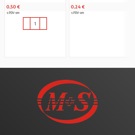
0,50
€
0,24
€
s PDV-om
s PDV-om
PROČITAJ VIŠE
U KOŠARICU