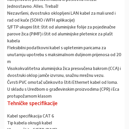
Jednostavno. Alles. Trebaš!
Nezavršeni, dvostruko oklopljeni LAN kabel za mali ured i
rad od kuće (SOHO i WFH aplikacije)
S/FTP ukupni štit: štit od aluminijske folije za pojedinačne
parove žica (PiMF) i štit od aluminijske pletenice za plašt
kabela
Fleksibilni podatkovni kabel s upletenim paricama za
unutarnju upotrebu s maksimalnom duljinom prijenosa od 20
m
Visokokvalitetna aluminijska žica presvučena bakrom (CCA) i
dvostruki oklop jamče izvrsnu, snažnu mrežnu vezu.
Čvrsti PVC omotač učinkovito štiti Ethernet kabel od loma.
U skladu s Uredbom o građevinskim proizvodima (CPR) i Eca
protupožarnom klasom
Tehničke specifikacije
Kabel specifikacija CAT 6
Tip kabela okrugli kabel