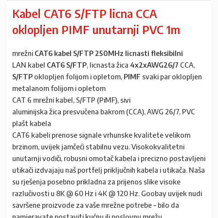
Kabel CAT6 S/FTP licna CCA
oklopljen PIMF unutarnji PVC 1m
mrežni
CAT6 kabel S/FTP 250MHz licnasti fleksibilni
LAN kabel
CAT6 S/FTP
, licnasta žica
4x2xAWG26/7
CCA,
S/FTP
oklopljen folijom i opletom,
PIMF
svaki par oklopljen
metalanom folijom i opletom
CAT 6 mrežni kabel, S/FTP (PiMF), sivi
aluminijska žica presvučena bakrom (CCA), AWG 26/7, PVC
plašt kabela
CAT6 kabeli prenose signale vrhunske kvalitete velikom
brzinom, uvijek jamčeći stabilnu vezu. Visokokvalitetni
unutarnji vodiči, robusni omotač kabela i precizno postavljeni
utikači izdvajaju naš portfelj priključnih kabela i utikača. Naša
su rješenja posebno prikladna za prijenos slike visoke
razlučivosti u 8K @ 60 Hz i 4K @ 120 Hz. Goobay uvijek nudi
savršene proizvode za vaše mrežne potrebe – bilo da
namjeravate postaviti kućnu ili poslovnu mrežu.