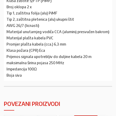
Klasa zaštite S/FTP (PiMF)
Broj oklopa 2 x
Tip 1, zaštitna folija (alu) PiMF
Tip 2, zaštitna pletenica (alu) ukupni štit
AWG 26/7 (licnasti)
Materijal unutarnjeg vodiča CCA (aluminij presvučen bakrom)
Materijal plašta kabela PVC
Promjer plašta kabela (cca.) 6,3 mm
Klasa požara (CPR) Eca
Prijenos signala upotrebljiv do duljine kabela 20 m
maksimalna širina pojasa 250 MHz
Impedancija 100Ω
Boja siva
POVEZANI PROIZVODI