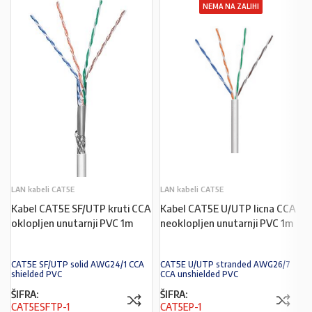
NEMA NA ZALIHI
LAN kabeli CAT5E
LAN kabeli CAT5E
Kabel CAT5E SF/UTP kruti CCA
Kabel CAT5E U/UTP licna CCA
oklopljen unutarnji PVC 1m
neoklopljen unutarnji PVC 1m
CAT5E SF/UTP solid AWG24/1 CCA
CAT5E U/UTP stranded AWG26/7
shielded PVC
CCA unshielded PVC
ŠIFRA:
ŠIFRA:
CAT5ESFTP-1
CAT5EP-1