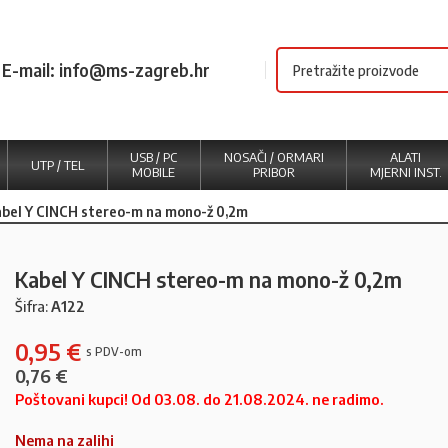
E-mail: info@ms-zagreb.hr
USB / PC
NOSAČI / ORMARI
ALATI
UTP / TEL
MOBILE
PRIBOR
MJERNI INST.
bel Y CINCH stereo-m na mono-ž 0,2m
Kabel Y CINCH stereo-m na mono-ž 0,2m
Šifra:
A122
0,95
€
0,76
€
Poštovani kupci! Od 03.08. do 21.08.2024. ne radimo.
Nema na zalihi