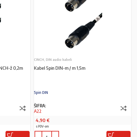
CINCH, DIN audio kabeli
INCH-ž 0,2m
Kabel 5pin DIN-m / m 1,5m
5pin DIN
ŠIFRA:
A22
4,90
€
s PDV-om