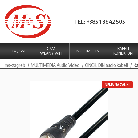
TEL: +385 1 3842 505
GSM
KABELI
TV / SAT
MULTIMEDIA
WLAN / WIFI
KONEKTORI
ms-zagreb
MULTIMEDIA Audio Video
CINCH, DIN audio kabeli
Ka
NEMA NA ZALIHI