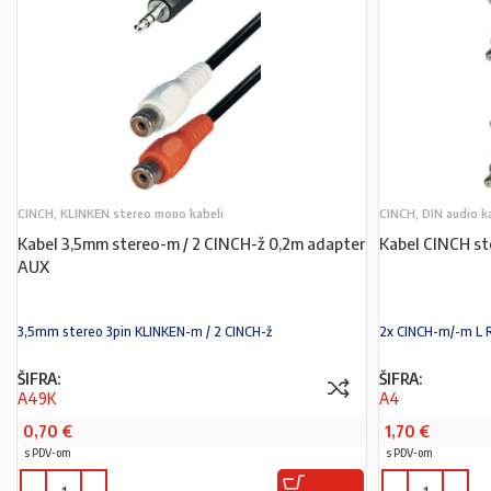
CINCH, KLINKEN stereo mono kabeli
CINCH, DIN audio k
Kabel 3,5mm stereo-m / 2 CINCH-ž 0,2m adapter
Kabel CINCH st
AUX
3,5mm stereo 3pin KLINKEN-m / 2 CINCH-ž
2x CINCH-m/-m L 
ŠIFRA:
ŠIFRA:
A49K
A4
0,70
€
1,70
€
s PDV-om
s PDV-om