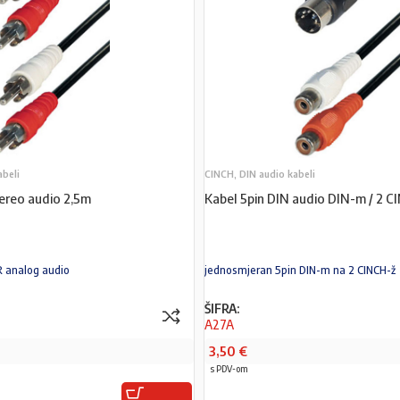
abeli
CINCH, DIN audio kabeli
ereo audio 2,5m
Kabel 5pin DIN audio DIN-m / 2 C
R analog audio
jednosmjeran 5pin DIN-m na 2 CINCH-ž
ŠIFRA:
A27A
3,50
€
s PDV-om