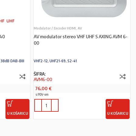
Modulator / Encoder HDMI, AV
40
AV modulator stereo VHF UHF S AXING AVM 6-
00
 38dB DAB-BIII
VHF2-12, UHF21-69, S2-41
ŠIFRA:
AVM6-00
76,00
€
s PDV-om
U KOŠARICU
U KOŠARICU