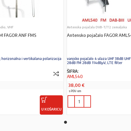
adio, VHF
Antenska pojačala DVB-T/T2 zemaljska
FM FAGOR ANF FMS
Antensko pojačalo FAGOR AML5
horizonalna i vertikalana polarizacija
vanjsko pojačalo 4 ulaza UHF 38dB UHF
28dB FM 28dB 114dBµV, LTE filter
ŠIFRA:
AML540
38,00
€
s PDV-om
U KOŠARICU