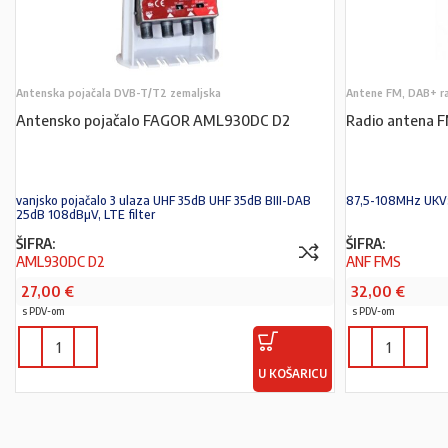
Antenska pojačala DVB-T/T2 zemaljska
Antene FM, DAB+ r
Antensko pojačalo FAGOR AML930DC D2
Radio antena 
vanjsko pojačalo 3 ulaza UHF 35dB UHF 35dB BIII-DAB
87,5-108MHz UKV; 
25dB 108dBµV, LTE filter
ŠIFRA:
ŠIFRA:
AML930DC D2
ANF FMS
27,00
€
32,00
€
s PDV-om
s PDV-om
U KOŠARICU