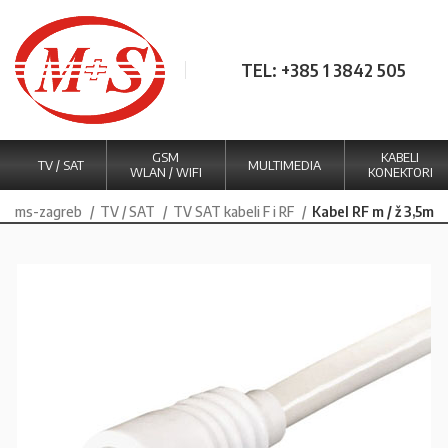
TEL: +385 1 3842 505
GSM
KABELI
TV / SAT
MULTIMEDIA
WLAN / WIFI
KONEKTORI
ms-zagreb
TV / SAT
TV SAT kabeli F i RF
Kabel RF m / ž 3,5m