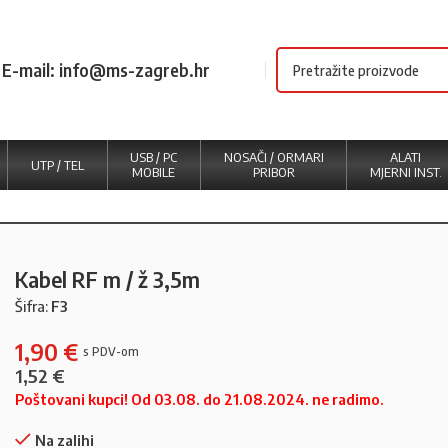
E-mail: info@ms-zagreb.hr
USB / PC
NOSAČI / ORMARI
ALATI
UTP / TEL
MOBILE
PRIBOR
MJERNI INST.
Kabel RF m / ž 3,5m
Šifra:
F3
1,90
€
1,52
€
Poštovani kupci! Od 03.08. do 21.08.2024. ne radimo.
Na zalihi