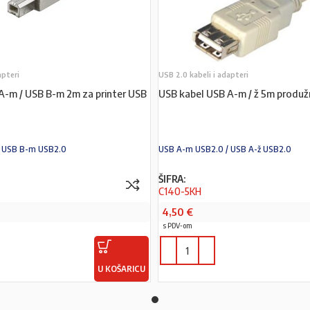
apteri
USB 2.0 kabeli i adapteri
A-m / USB B-m 2m za printer USB
USB kabel USB A-m / ž 5m produž
/ USB B-m USB2.0
USB A-m USB2.0 / USB A-ž USB2.0
ŠIFRA:
C140-5KH
4,50
€
s PDV-om
U KOŠARICU