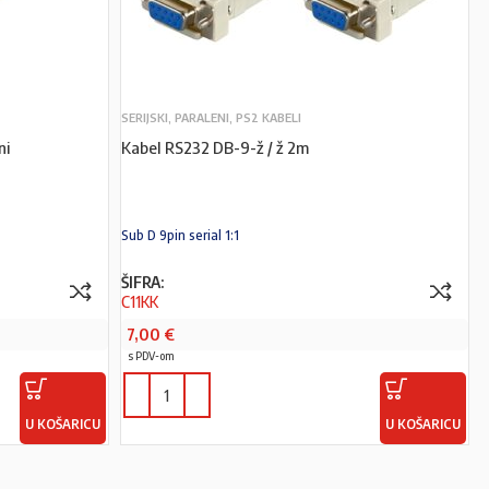
SERIJSKI, PARALENI, PS2 KABELI
ni
Kabel RS232 DB-9-ž / ž 2m
Sub D 9pin serial 1:1
ŠIFRA:
C11KK
7,00
€
s PDV-om
U KOŠARICU
U KOŠARICU