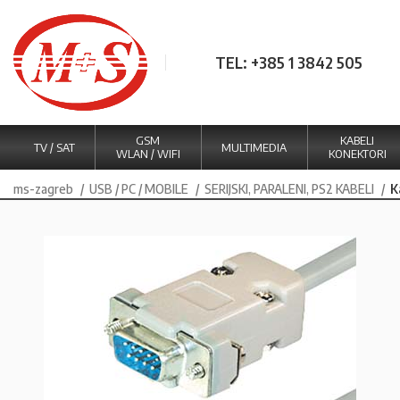
TEL: +385 1 3842 505
GSM
KABELI
TV / SAT
MULTIMEDIA
WLAN / WIFI
KONEKTORI
ms-zagreb
USB / PC / MOBILE
SERIJSKI, PARALENI, PS2 KABELI
K