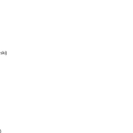
ski)
)