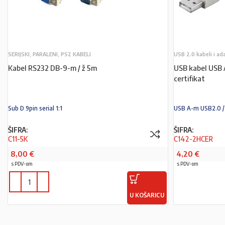
SERIJSKI, PARALENI, PS2 KABELI
USB 2.0 kabeli i ad
Kabel RS232 DB-9-m / ž 5m
USB kabel USB 
certifikat
Sub D 9pin serial 1:1
USB A-m USB2.0 
ŠIFRA:
ŠIFRA:
C11-5K
C142-2HCER
8,00
€
4,20
€
s PDV-om
s PDV-om
U KOŠARICU