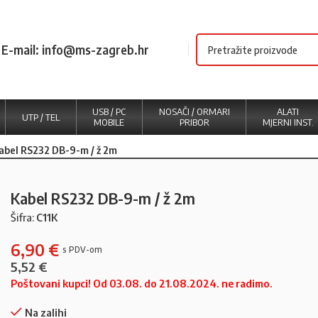
E-mail: info@ms-zagreb.hr
USB / PC
NOSAČI / ORMARI
ALATI
UTP / TEL
MOBILE
PRIBOR
MJERNI INST.
abel RS232 DB-9-m / ž 2m
Kabel RS232 DB-9-m / ž 2m
Šifra:
C11K
6,90
€
5,52
€
Poštovani kupci! Od 03.08. do 21.08.2024. ne radimo.
Na zalihi