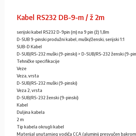
Kabel RS232 DB-9-m / ž 2m
serijski kabel RS232 D-9pin (m) na 9 pin (ž) 1,8m
D-SUB 9-pinski produžni kabel, muški/ženski, serijski 1:1
SUB-D Kabel
D-SUB/RS-232 muški (9-pinski) > D-SUB/RS-232 ženski (9-pin
Tehničke specifikacije
Veze
Veza, vrsta
D-SUB/RS-232 muški (9-pinski)
Veza 2, vrsta
D-SUB/RS-232 ženski (9-pinski)
Kabel
Duljina kabela
2 m
Tip kabela okrugli kabel
Materijal unutarnjeg vodiča CCA (aluminij presvučen bakrom