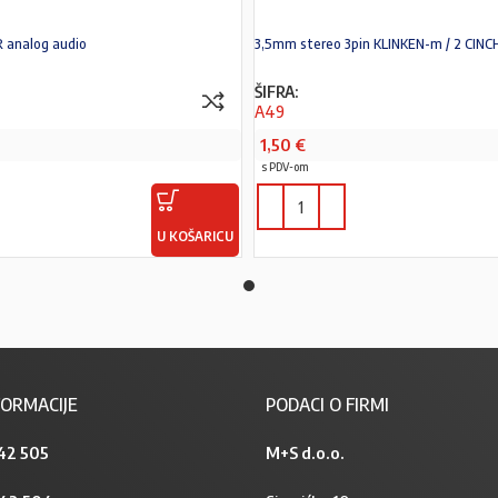
R analog audio
3,5mm stereo 3pin KLINKEN-m / 2 CIN
ŠIFRA:
A49
1,50
€
s PDV-om
U KOŠARICU
ORMACIJE
PODACI O FIRMI
42 505
M+S d.o.o.