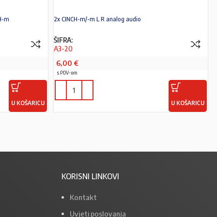
CH-m
2x CINCH-m/-m L R analog audio
ŠIFRA:
A3-20
6,00
€
s PDV-om
U KOŠARICU
U KOŠARICU
KORISNI LINKOVI
Kontakt
Uvjeti poslovanja