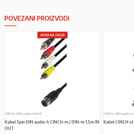
POVEZANI PROIZVODI
NEMA NA ZALIHI
CINCH, DIN audio kabeli
CINCH, DIN audio k
Kabel 5pin DIN audio 4 CINCH-m / DIN-m 1,5m IN
Kabel CINCH st
OUT