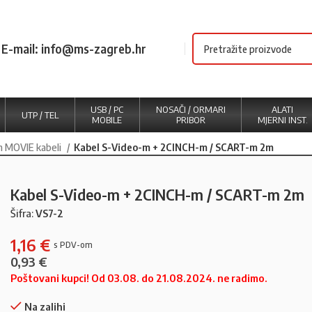
E-mail: info@ms-zagreb.hr
USB / PC
NOSAČI / ORMARI
ALATI
UTP / TEL
MOBILE
PRIBOR
MJERNI INST.
n MOVIE kabeli
Kabel S-Video-m + 2CINCH-m / SCART-m 2m
Kabel S-Video-m + 2CINCH-m / SCART-m 2m
Šifra:
VS7-2
1,16
€
0,93
€
Poštovani kupci! Od 03.08. do 21.08.2024. ne radimo.
Na zalihi