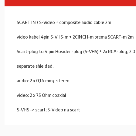
SCART IN / S-Video + composite audio cable 2m
video kabel 4pin S-VHS-m + 2CINCH-m prema SCART-m 2m
Scart-plug to 4 pin Hosiden-plug (S-VHS) + 2x RCA-plug, 2,0
separate shielded,
audio: 2 x 0,14 mm², stereo
video: 2 x 75 Ohm coaxial
S-VHS -> scart; S-Video na scart