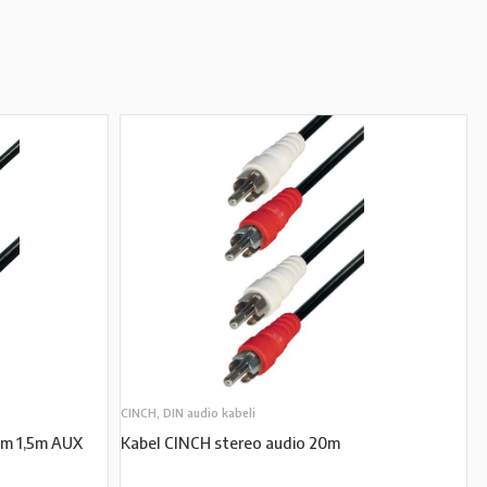
CINCH, DIN audio kabeli
-m 1,5m AUX
Kabel CINCH stereo audio 20m