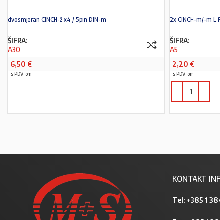
dvosmjeran CINCH-ž x4 / 5pin DIN-m
2x CINCH-m/-m L 
ŠIFRA:
ŠIFRA:
A30
A5
6,50
€
2,20
€
s PDV-om
s PDV-om
PROČITAJ VIŠE
KONTAKT INF
Tel:
+385 1 38