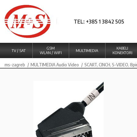
TEL: +385 1 3842 505
GSM
KABELI
TV / SAT
MULTIMEDIA
WLAN / WIFI
KONEKTORI
ms-zagreb
MULTIMEDIA Audio Video
SCART, CINCH, S-VIDEO, 8pi