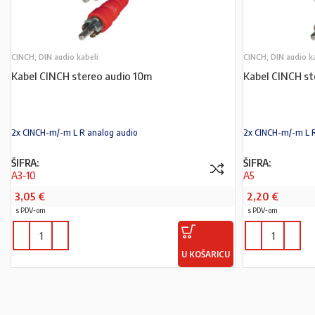
CINCH, DIN audio kabeli
CINCH, DIN audio k
Kabel CINCH stereo audio 10m
Kabel CINCH st
2x CINCH-m/-m L R analog audio
2x CINCH-m/-m L 
ŠIFRA:
ŠIFRA:
A3-10
A5
3,05
€
2,20
€
s PDV-om
s PDV-om
U KOŠARICU