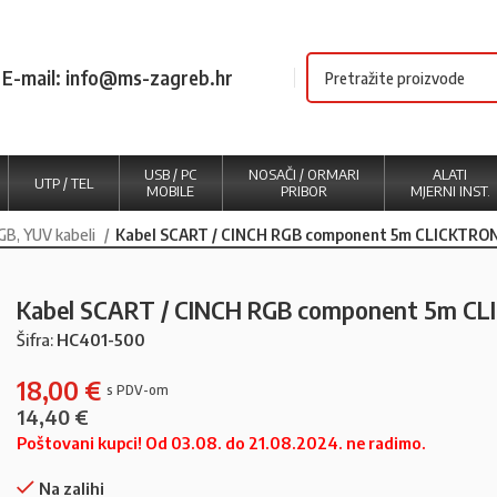
E-mail: info@ms-zagreb.hr
USB / PC
NOSAČI / ORMARI
ALATI
UTP / TEL
MOBILE
PRIBOR
MJERNI INST.
B, YUV kabeli
Kabel SCART / CINCH RGB component 5m CLICKTRO
Kabel SCART / CINCH RGB component 5m C
Šifra:
HC401-500
18,00
€
14,40
€
Poštovani kupci! Od 03.08. do 21.08.2024. ne radimo.
Na zalihi