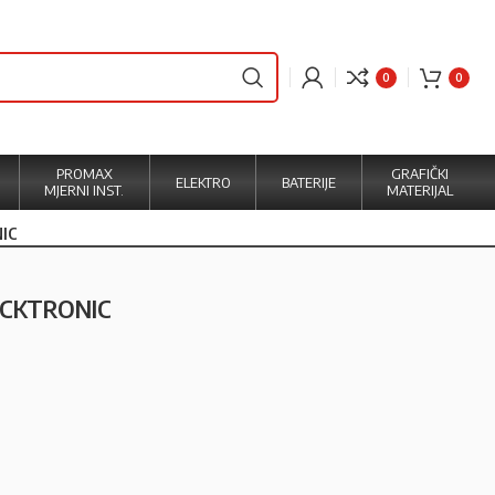
0
0
PROMAX
GRAFIČKI
ELEKTRO
BATERIJE
MJERNI INST.
MATERIJAL
NIC
LICKTRONIC