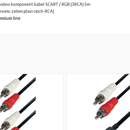
, video komponent kabel SCART / RGB (3RCA) 5m
ni, zeleni plavi cinch-RCA)
emium line