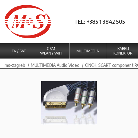
TEL: +385 1 3842 505
GSM
KABELI
TV / SAT
MULTIMEDIA
WLAN / WIFI
KONEKTORI
ms-zagreb
MULTIMEDIA Audio Video
CINCH, SCART component RG