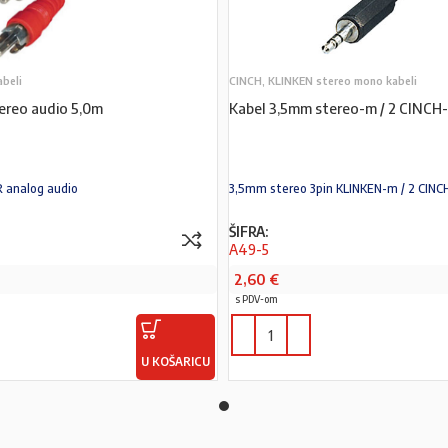
abeli
CINCH, KLINKEN stereo mono kabeli
ereo audio 5,0m
Kabel 3,5mm stereo-m / 2 CINC
R analog audio
3,5mm stereo 3pin KLINKEN-m / 2 CIN
ŠIFRA:
A49-5
2,60
€
s PDV-om
U KOŠARICU