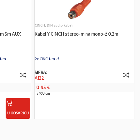
CINCH, DIN audio kabeli
H-m 5m AUX
Kabel Y CINCH stereo-m na mono-ž 0,2m
CH-m
2x CINCH-m -ž
ŠIFRA:
A122
0,95
€
s PDV-om
U KOŠARICU
PROČITAJ VIŠE