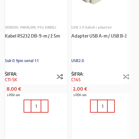
SERIJSKI, PARALENI, PS2 KABELI
USB 2.0 kabeli i adapteri
Kabel RS232 DB-9-m / ž 5m
Adapter USB A-m / USB B-ž
Sub D 9pin serial 1:1
USB2.0
ŠIFRA:
ŠIFRA:
C11-5K
C145
8,00
€
2,00
€
s PDV-om
s PDV-om
U KOŠARICU
U KOŠARICU