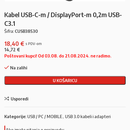
Kabel USB-C-m / DisplayPort-m 0,2m USB-
C3.1
Šifra:
CUSB38530
18,40
€
14,72
€
Poštovani kupci! Od 03.08. do 21.08.2024. ne radimo.
Na zalihi
U KOŠARICU
Usporedi
Kategorije:
USB / PC / MOBILE
,
USB 3.0 kabeli i adapteri
Ako imate pitanja o proizvodu: