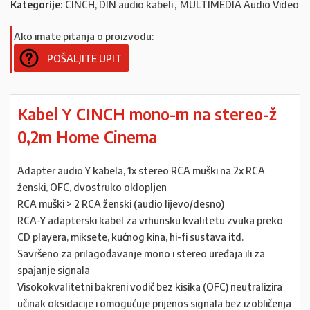
Kategorije:
CINCH, DIN audio kabeli
,
MULTIMEDIA Audio Video
Ako imate pitanja o proizvodu:
POŠALJITE UPIT
Kabel Y CINCH mono-m na stereo-ž
0,2m Home Cinema
Adapter audio Y kabela, 1x stereo RCA muški na 2x RCA
ženski, OFC, dvostruko oklopljen
RCA muški > 2 RCA ženski (audio lijevo/desno)
RCA-Y adapterski kabel za vrhunsku kvalitetu zvuka preko
CD playera, miksete, kućnog kina, hi-fi sustava itd.
Savršeno za prilagođavanje mono i stereo uređaja ili za
spajanje signala
Visokokvalitetni bakreni vodič bez kisika (OFC) neutralizira
učinak oksidacije i omogućuje prijenos signala bez izobličenja