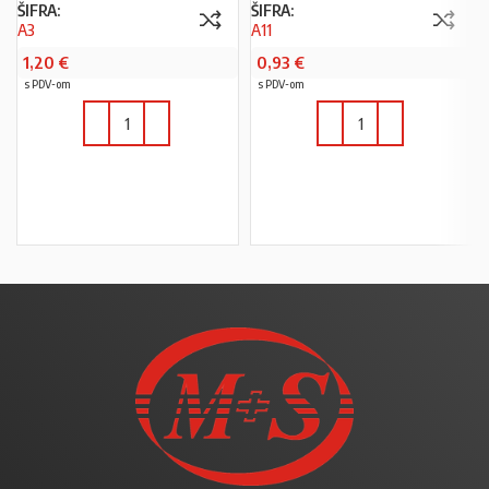
ŠIFRA:
ŠIFRA:
A3
A11
1,20
€
0,93
€
s PDV-om
s PDV-om
U KOŠARICU
U KOŠARICU