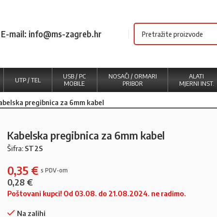
E-mail: info@ms-zagreb.hr
USB / PC
NOSAČI / ORMARI
ALATI
UTP / TEL
MOBILE
PRIBOR
MJERNI INST.
abelska pregibnica za 6mm kabel
Kabelska pregibnica za 6mm kabel
Šifra:
ST2S
0,35
€
0,28
€
Poštovani kupci! Od 03.08. do 21.08.2024. ne radimo.
Na zalihi