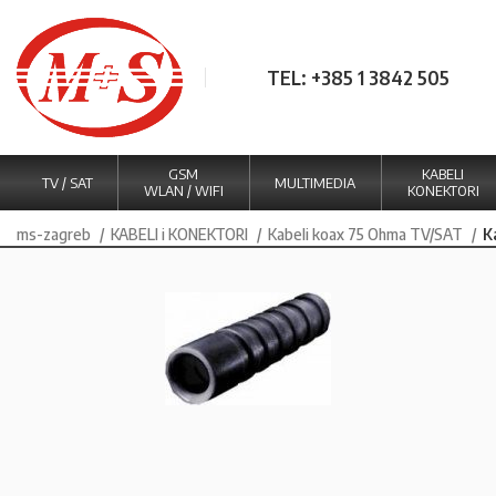
TEL: +385 1 3842 505
GSM
KABELI
TV / SAT
MULTIMEDIA
WLAN / WIFI
KONEKTORI
ms-zagreb
KABELI i KONEKTORI
Kabeli koax 75 Ohma TV/SAT
K