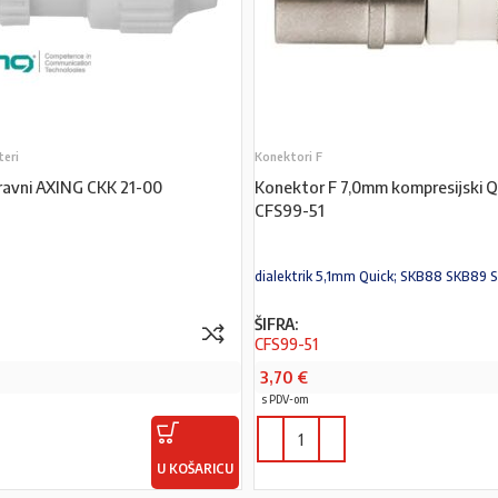
teri
Konektori F
ravni AXING CKK 21-00
Konektor F 7,0mm kompresijski 
CFS99-51
dialektrik 5,1mm Quick; SKB88 SKB89 
ŠIFRA:
CFS99-51
3,70
€
s PDV-om
U KOŠARICU