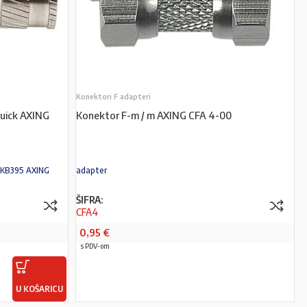
Konektori F adapteri
Quick AXING
Konektor F-m / m AXING CFA 4-00
SKB395 AXING
adapter
ŠIFRA:
CFA4
0,95
€
s PDV-om
U KOŠARICU
PROČITAJ VIŠE