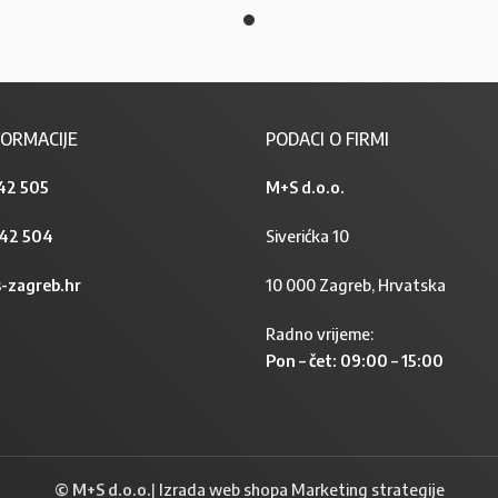
ORMACIJE
PODACI O FIRMI
42 505
M+S d.o.o.
842 504
Siverićka 10
-zagreb.hr
10 000 Zagreb, Hrvatska
Radno vrijeme:
Pon – čet: 09:00 – 15:00
© M+S d.o.o.
|
Izrada web shopa Marketing strategije