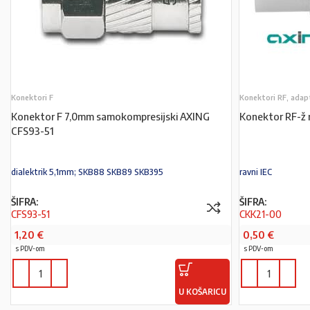
Konektori F
Konektori RF, adap
Konektor F 7,0mm samokompresijski AXING
Konektor RF-ž 
CFS93-51
dialektrik 5,1mm; SKB88 SKB89 SKB395
ravni IEC
ŠIFRA:
ŠIFRA:
CFS93-51
CKK21-00
1,20
€
0,50
€
s PDV-om
s PDV-om
U KOŠARICU