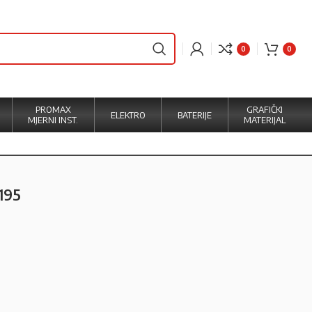
0
0
PROMAX
GRAFIČKI
ELEKTRO
BATERIJE
MJERNI INST.
MATERIJAL
195