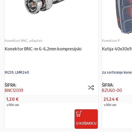
Konektori BNC, adapteri
Konektori F
Konektor BNC-m 6-6,2mm kompresijski
Kutija 40x30x
RG59, LMR240
za sortiranje kon
ŠIFRA:
ŠIFRA:
BNC12039
BZU60-00
1,20
€
21,24
€
s PDV-om
s PDV-om
U KOŠARICU