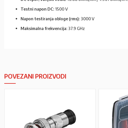
Testni napon DC:
1500 V
Napon testiranja obloge (rms):
3000 V
Maksimalna frekvencija:
37.9 GHz
POVEZANI PROIZVODI