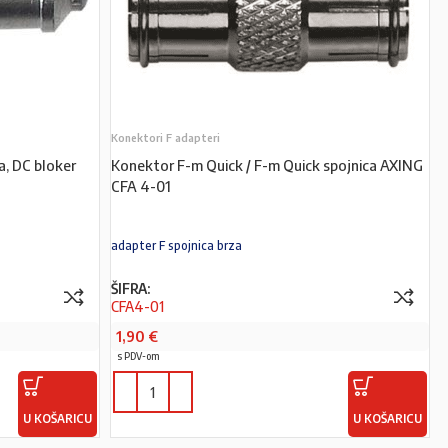
Konektori F adapteri
a, DC bloker
Konektor F-m Quick / F-m Quick spojnica AXING
CFA 4-01
adapter F spojnica brza
ŠIFRA:
CFA4-01
1,90
€
s PDV-om
U KOŠARICU
U KOŠARICU