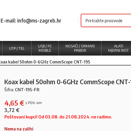
E-mail: info@ms-zagreb.hr
USB / PC
NOSAČI / ORMARI
ALATI
UTP / TEL
MOBILE
PRIBOR
MJERNI INST.
Koax kabel 50ohm 0-6GHz CommScope CNT-195
Koax kabel 50ohm 0-6GHz CommScope CNT-
Šifra:
CNT-195-FR
4,65
€
3,72
€
Poštovani kupci! Od 03.08. do 21.08.2024. ne radimo.
Nema na zalihi