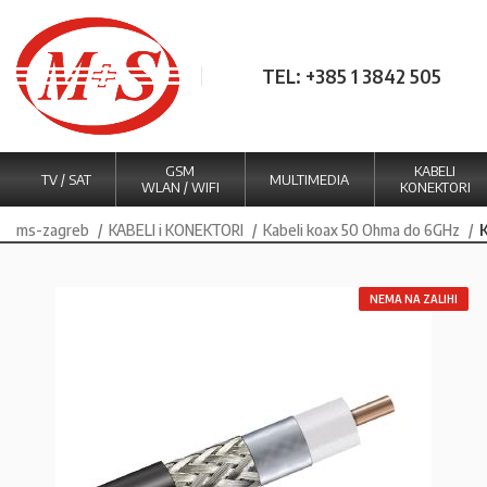
TEL: +385 1 3842 505
GSM
KABELI
TV / SAT
MULTIMEDIA
WLAN / WIFI
KONEKTORI
ms-zagreb
KABELI i KONEKTORI
Kabeli koax 50 Ohma do 6GHz
NEMA NA ZALIHI