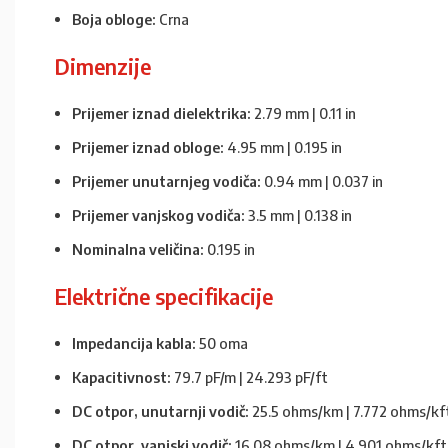
Boja obloge:
Crna
Dimenzije
Prijemer iznad dielektrika:
2.79 mm | 0.11 in
Prijemer iznad obloge:
4.95 mm | 0.195 in
Prijemer unutarnjeg vodiča:
0.94 mm | 0.037 in
Prijemer vanjskog vodiča:
3.5 mm | 0.138 in
Nominalna veličina:
0.195 in
Električne specifikacije
Impedancija kabla:
50 oma
Kapacitivnost:
79.7 pF/m | 24.293 pF/ft
DC otpor, unutarnji vodič:
25.5 ohms/km | 7.772 ohms/kf
DC otpor, vanjski vodič:
16.08 ohms/km | 4.901 ohms/kft