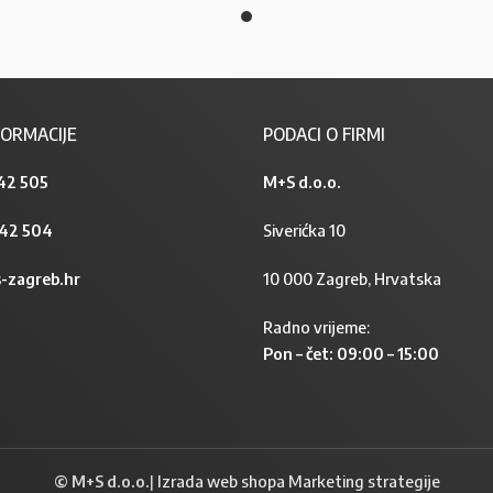
ORMACIJE
PODACI O FIRMI
42 505
M+S d.o.o.
842 504
Siverićka 10
-zagreb.hr
10 000 Zagreb, Hrvatska
Radno vrijeme:
Pon – čet: 09:00 – 15:00
© M+S d.o.o.
|
Izrada web shopa Marketing strategije