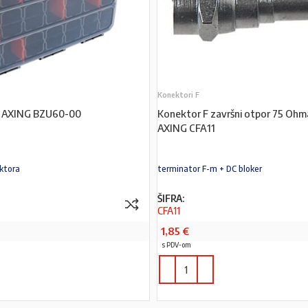
Konektori F
9 AXING BZU60-00
Konektor F završni otpor 75 Ohm
AXING CFA11
ektora
terminator F-m + DC bloker
ŠIFRA:
CFA11
1,85
€
s PDV-om
PROČITAJ VIŠE