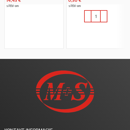
14,45
€
0,50
€
s PDV-om
s PDV-om
PROČITAJ VIŠE
U KOŠARICU