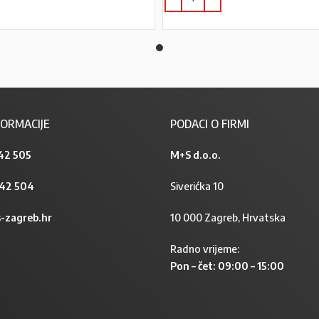
PROČITAJ VIŠE
ORMACIJE
PODACI O FIRMI
42 505
M+S d.o.o.
842 504
Siverićka 10
-zagreb.hr
10 000 Zagreb, Hrvatska
Radno vrijeme:
Pon – čet: 09:00 – 15:00