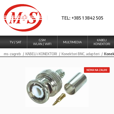
TEL: +385 1 3842 505
GSM
KABELI
TV / SAT
MULTIMEDIA
WLAN / WIFI
KONEKTORI
ms-zagreb
KABELI i KONEKTORI
Konektori BNC, adapteri
Konek
NEMA NA ZALIHI