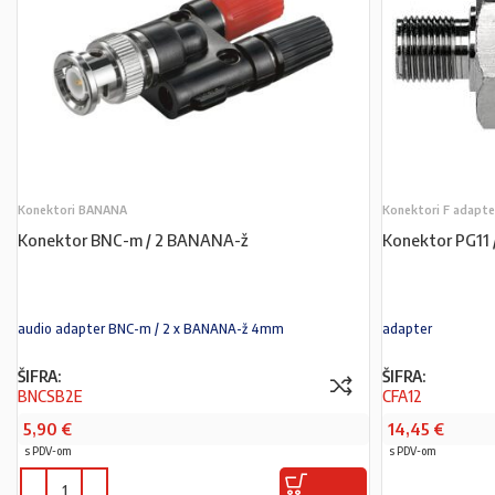
Konektori BANANA
Konektori F adapte
Konektor BNC-m / 2 BANANA-ž
Konektor PG11 
audio adapter BNC-m / 2 x BANANA-ž 4mm
adapter
ŠIFRA:
ŠIFRA:
BNCSB2E
CFA12
5,90
€
14,45
€
s PDV-om
s PDV-om