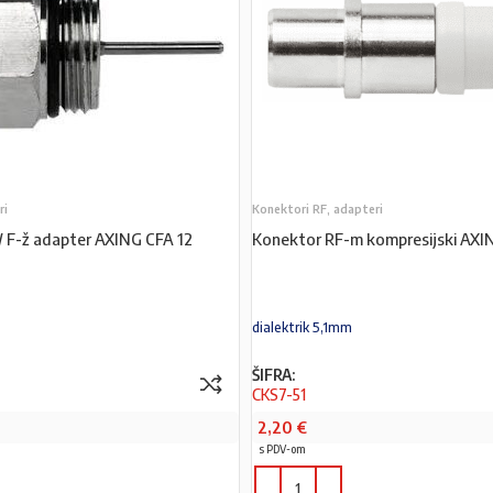
ri
Konektori RF, adapteri
/ F-ž adapter AXING CFA 12
Konektor RF-m kompresijski AXI
dialektrik 5,1mm
ŠIFRA:
CKS7-51
2,20
€
s PDV-om