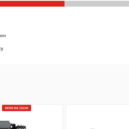
tem
F9
NEMA NA ZALIHI