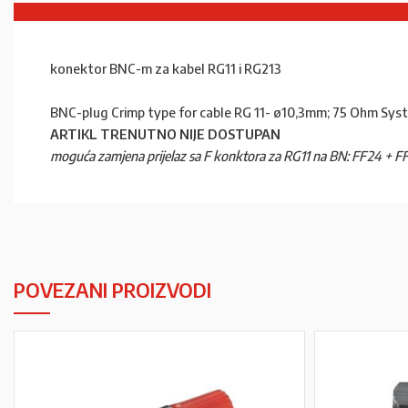
konektor BNC-m za kabel RG11 i RG213
BNC-plug Crimp type for cable RG 11- ø10,3mm; 75 Ohm Sys
ARTIKL TRENUTNO NIJE DOSTUPAN
moguća zamjena prijelaz sa F konktora za RG11 na BN: FF24 + F
POVEZANI PROIZVODI