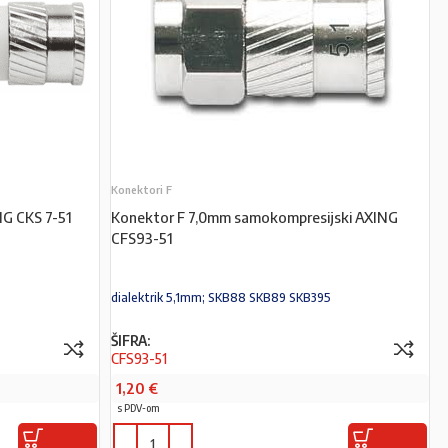
Konektori F
NG CKS 7-51
Konektor F 7,0mm samokompresijski AXING
CFS93-51
dialektrik 5,1mm; SKB88 SKB89 SKB395
ŠIFRA:
CFS93-51
1,20
€
s PDV-om