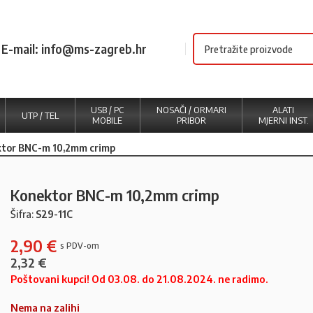
E-mail: info@ms-zagreb.hr
USB / PC
NOSAČI / ORMARI
ALATI
UTP / TEL
MOBILE
PRIBOR
MJERNI INST.
tor BNC-m 10,2mm crimp
Konektor BNC-m 10,2mm crimp
Šifra:
S29-11C
2,90
€
2,32
€
Poštovani kupci! Od 03.08. do 21.08.2024. ne radimo.
Nema na zalihi