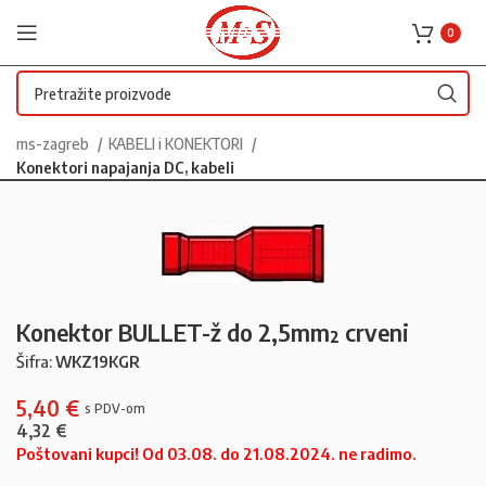
0
ms-zagreb
KABELI i KONEKTORI
Konektori napajanja DC, kabeli
Konektor BULLET-ž do 2,5mm² crveni
Šifra:
WKZ19KGR
5,40
€
4,32
€
Poštovani kupci! Od 03.08. do 21.08.2024. ne radimo.