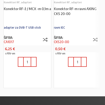
Konektori RF, adapteri
Konektori RF, adapteri
Konektor RF-ž / MCX -m 0,1m a
Konektor RF-m ravni AXING
CKS 20-00
adapter za DVB-T USB stick
ravni IEC
ŠIFRA:
ŠIFRA:
CA1017
CKS20-00
6,25
€
0,50
€
s PDV-om
s PDV-om
U KOŠARICU
U KOŠARICU