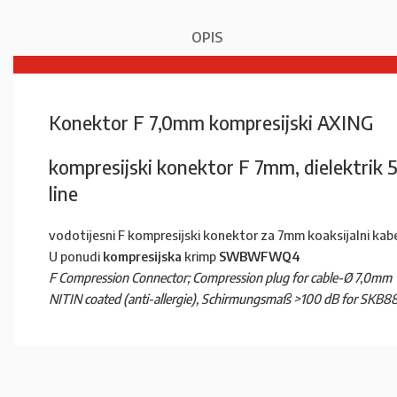
OPIS
Konektor F 7,0mm kompresijski AXING
kompresijski konektor F 7mm, dielektri
line
vodotijesni F kompresijski konektor za 7mm koaksijalni kab
U ponudi
kompresijska
krimp
SWBWFWQ4
F Compression Connector; Compression plug for cable-Ø 7,0mm
NITIN coated (anti-allergie), Schirmungsmaß >100 dB for SKB88