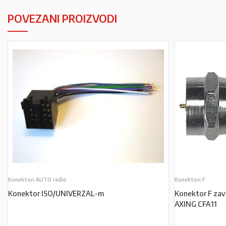
POVEZANI PROIZVODI
Konektori AUTO radio
Konektori F
Konektor ISO/UNIVERZAL-m
Konektor F zav
AXING CFA11