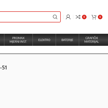
0
0
PROMAX
GRAFIČKI
ELEKTRO
BATERIJE
MJERNI INST.
MATERIJAL
-51