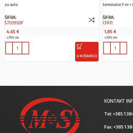
za auto
terminator F-m + 
ŠIFRA:
ŠIFRA:
57039SDF
CFA11
4,65
€
1,85
€
s PDV-om
s PDV-om
U KOŠARICU
KONTAKT INF
Tel:
+385 1 38
Fax: +385 1 3