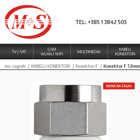
TEL: +385 1 3842 505
GSM
KABELI
TV / SAT
MULTIMEDIA
WLAN / WIFI
KONEKTORI
ms-zagreb
KABELI i KONEKTORI
Konektori F
Konektor F 7,0mm
NEMA NA ZALIHI