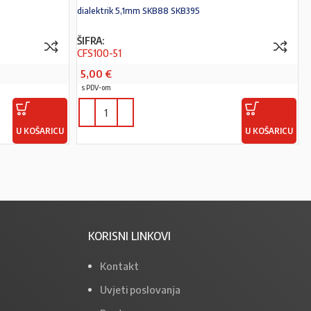
dialektrik 5,1mm SKB88 SKB395
ŠIFRA:
CFS100-51
5,00
€
s PDV-om
U KOŠARICU
U KOŠARICU
KORISNI LINKOVI
Kontakt
Uvjeti poslovanja