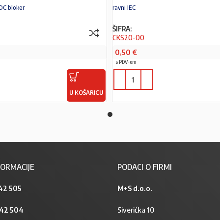
DC bloker
ravni IEC
ŠIFRA:
CKS20-00
0,50
€
s PDV-om
U KOŠARICU
ORMACIJE
PODACI O FIRMI
42 505
M+S d.o.o.
842 504
Siverićka 10