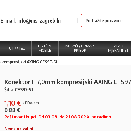
E-mail: info@ms-zagreb.hr
USB / PC
NOSAČI / ORMARI
ALATI
UTP / TEL
MOBILE
PRIBOR
MJERNI INST.
 kompresijski AXING CFS97-51
Konektor F 7,0mm kompresijski AXING CFS97
Šifra:
CFS97-51
1,10
€
0,88
€
Poštovani kupci! Od 03.08. do 21.08.2024. ne radimo.
Nema na zalihi