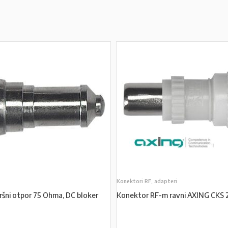
Konektori RF, adapteri
ršni otpor 75 Ohma, DC bloker
Konektor RF-m ravni AXING CKS 