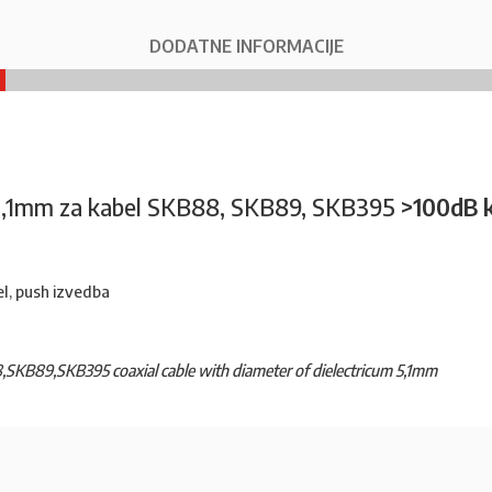
DODATNE INFORMACIJE
k 5,1mm za kabel SKB88, SKB89, SKB395
>100dB 
el, push izvedba
,SKB89,SKB395 coaxial cable with diameter of dielectricum 5,1mm