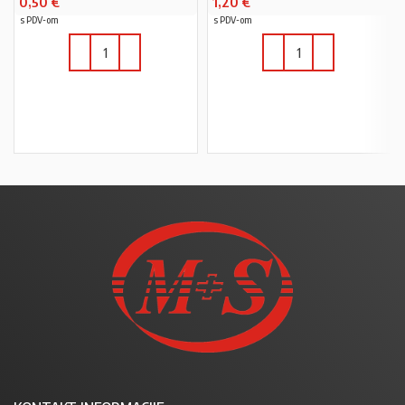
0,50
€
1,20
€
s PDV-om
s PDV-om
U KOŠARICU
U KOŠARICU