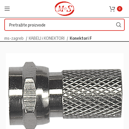
0
ms-zagreb
KABELI i KONEKTORI
Konektori F