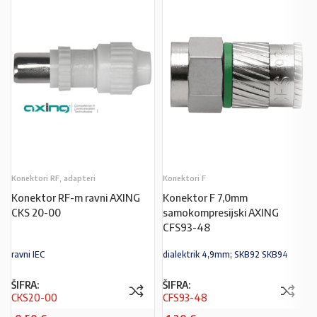
Konektori RF, adapteri
Konektori F
Konektor RF-m ravni AXING
Konektor F 7,0mm
CKS 20-00
samokompresijski AXING
CFS93-48
ravni IEC
dialektrik 4,9mm; SKB92 SKB94
ŠIFRA:
ŠIFRA:
CKS20-00
CFS93-48