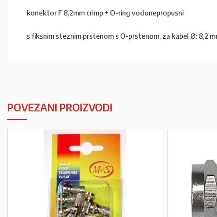
konektor F 8,2mm crimp + O-ring vodonepropusni
s fiksnim steznim prstenom s O-prstenom, za kabel Ø: 8,2 mm
POVEZANI PROIZVODI