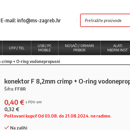
E-mail: info@ms-zagreb.hr
USB / PC
NOSAČI / ORMARI
ALATI
UTP / TEL
MOBILE
PRIBOR
MJERNI INST.
 crimp + O-ring vodonepropusni
konektor F 8,2mm crimp + O-ring vodonepro
Šifra:
FF8R
0,40
€
0,32
€
Poštovani kupci! Od 03.08. do 21.08.2024. ne radimo.
Na zalihi