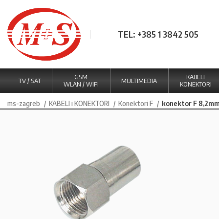
TEL: +385 1 3842 505
GSM
KABELI
TV / SAT
MULTIMEDIA
WLAN / WIFI
KONEKTORI
ms-zagreb
KABELI i KONEKTORI
Konektori F
konektor F 8,2mm