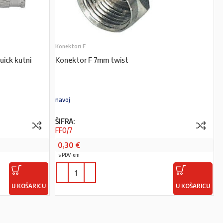
Konektori F
uick kutni
Konektor F 7mm twist
navoj
ŠIFRA:
FF0/7
0,30
€
s PDV-om
U KOŠARICU
U KOŠARICU