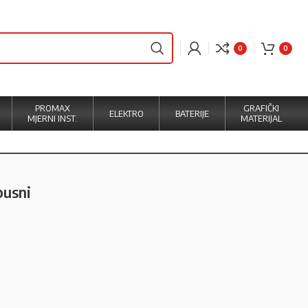
0
0
PROMAX
GRAFIČKI
ELEKTRO
BATERIJE
MJERNI INST.
MATERIJAL
pusni