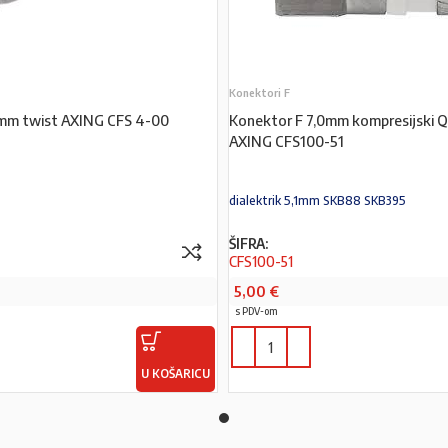
Konektori F
7mm twist AXING CFS 4-00
Konektor F 7,0mm kompresijski Q
AXING CFS100-51
dialektrik 5,1mm SKB88 SKB395
ŠIFRA:
CFS100-51
5,00
€
s PDV-om
U KOŠARICU