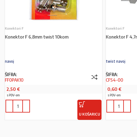
Konektori F
Konektori F
Konektor F 6,8mm twist 10kom
Konektor F 4,
navoj
twist navoj
ŠIFRA:
ŠIFRA:
FF0PAK10
CFS4-00
2,50
€
0,60
€
s PDV-om
s PDV-om
U KOŠARICU