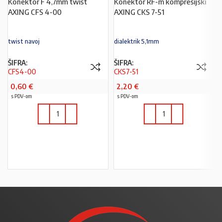
Konektor F 4,7mm twist
Konektor RF-m kompresijski
AXING CFS 4-00
AXING CKS 7-51
twist navoj
dialektrik 5,1mm
ŠIFRA:
ŠIFRA:
CFS4-00
CKS7-51
0,60
€
2,20
€
s PDV-om
s PDV-om
U KOŠARICU
U KOŠARICU