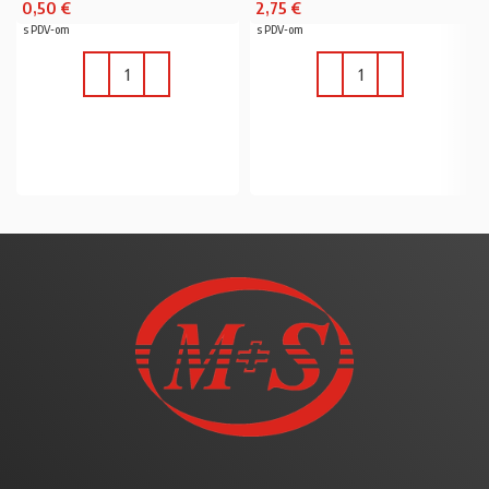
0,50
€
2,75
€
s PDV-om
s PDV-om
U KOŠARICU
U KOŠARICU