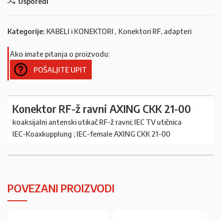
Usporedi
Kategorije:
KABELI i KONEKTORI
,
Konektori RF, adapteri
Ako imate pitanja o proizvodu:
POŠALJITE UPIT
Konektor RF-ž ravni AXING CKK 21-00
koaksijalni antenski utikač RF-ž ravni; IEC TV utičnica
IEC-Koaxkupplung ; IEC-female AXING CKK 21-00
POVEZANI PROIZVODI