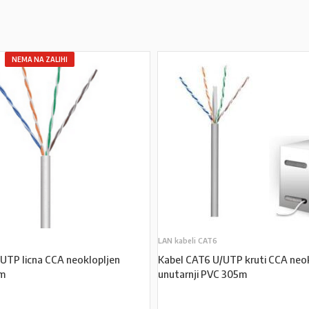
NEMA NA ZALIHI
LAN kabeli CAT6
UTP licna CCA neoklopljen
Kabel CAT6 U/UTP kruti CCA neok
1m
unutarnji PVC 305m