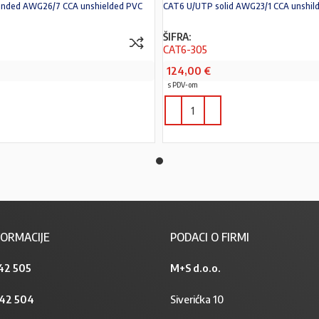
anded AWG26/7 CCA unshielded PVC
CAT6 U/UTP solid AWG23/1 CCA unshil
ŠIFRA:
CAT6-305
124,00
€
s PDV-om
PROČITAJ VIŠE
ORMACIJE
PODACI O FIRMI
42 505
M+S d.o.o.
842 504
Siverićka 10