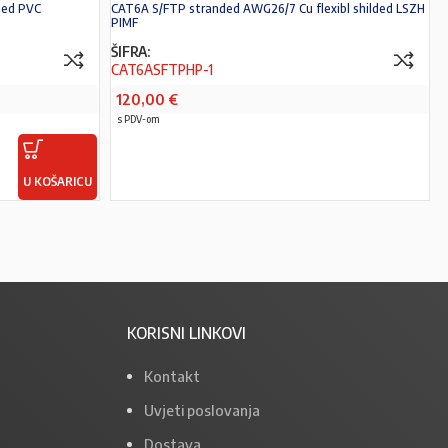
ded PVC
CAT6A S/FTP stranded AWG26/7 Cu flexibl shilded LSZH
PIMF
ŠIFRA:
CAT6ASFTPHP-1
120,00
€
s PDV-om
U KOŠARICU
PROČITAJ VIŠE
KORISNI LINKOVI
Kontakt
Uvjeti poslovanja
Dostava