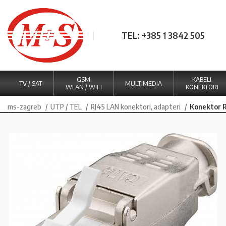
TEL: +385 1 3842 505
GSM
KABELI
TV / SAT
MULTIMEDIA
WLAN / WIFI
KONEKTORI
ms-zagreb
UTP / TEL
RJ45 LAN konektori, adapteri
Konektor 