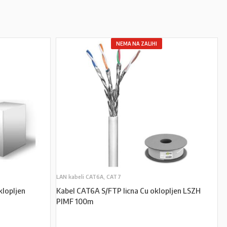
NEMA NA ZALIHI
LAN kabeli CAT6A, CAT7
lopljen
Kabel CAT6A S/FTP licna Cu oklopljen LSZH
PIMF 100m