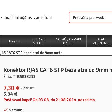
E-mail: info@ms-zagreb.hr
USB / PC
NOSAČI / ORMARI
ALATI
UTP / TEL
MOBILE
PRIBOR
MJERNI INST.
RJ45 CAT6 STP bezalatni do 9mm metal
Konektor RJ45 CAT6 STP bezalatni do 9mm 
Šifra:
TI15SR38293
7,30
€
5,84
€
Poštovani kupci! Od 03.08. do 21.08.2024. ne radimo.
Na zalihi