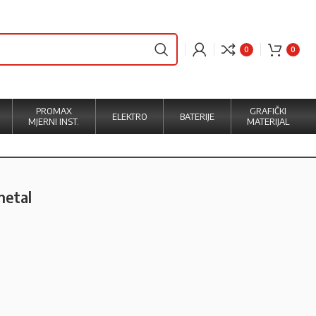
0
0
PROMAX
GRAFIČKI
ELEKTRO
BATERIJE
MJERNI INST.
MATERIJAL
metal