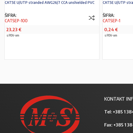
CAT5E U/UTP stranded AWG26/7 CCA unshielded PVC
CAT5E U/UTP str
ŠIFRA:
ŠIFRA:
CAT5EP-100
CAT5EP-1
23,23
€
0,24
€
s PDV-om
s PDV-om
PROČITAJ VIŠE
KONTAKT INF
Tel:
+385 1 38
Fax: +385 1 3