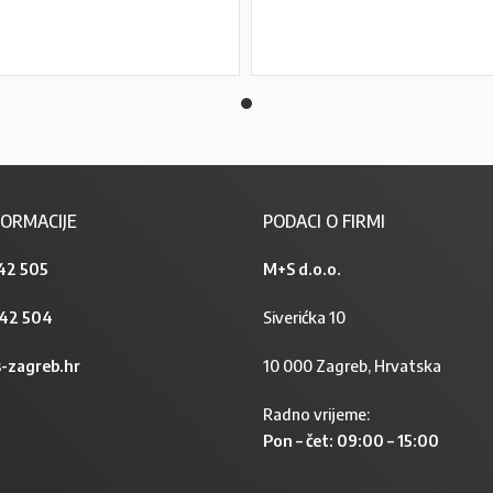
PROČITAJ VIŠE
ORMACIJE
PODACI O FIRMI
42 505
M+S d.o.o.
842 504
Siverićka 10
-zagreb.hr
10 000 Zagreb, Hrvatska
Radno vrijeme:
Pon – čet: 09:00 – 15:00