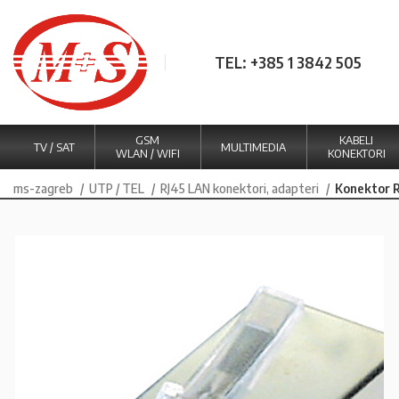
TEL: +385 1 3842 505
GSM
KABELI
TV / SAT
MULTIMEDIA
WLAN / WIFI
KONEKTORI
ms-zagreb
UTP / TEL
RJ45 LAN konektori, adapteri
Konektor 