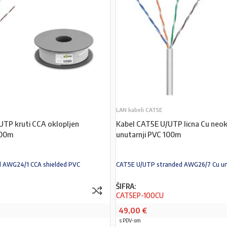
LAN kabeli CAT5E
UTP kruti CCA oklopljen
Kabel CAT5E U/UTP licna Cu neok
100m
unutarnji PVC 100m
d AWG24/1 CCA shielded PVC
CAT5E U/UTP stranded AWG26/7 Cu un
ŠIFRA:
CAT5EP-100CU
49,00
€
s PDV-om