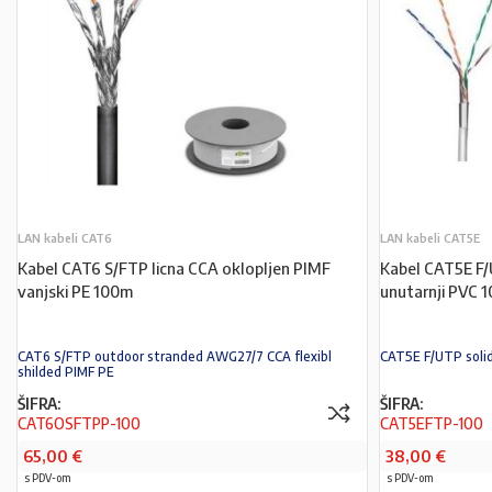
LAN kabeli CAT6
LAN kabeli CAT5E
Kabel CAT6 S/FTP licna CCA oklopljen PIMF
Kabel CAT5E F/
vanjski PE 100m
unutarnji PVC 
CAT6 S/FTP outdoor stranded AWG27/7 CCA flexibl
CAT5E F/UTP soli
shilded PIMF PE
ŠIFRA:
ŠIFRA:
CAT6OSFTPP-100
CAT5EFTP-100
65,00
€
38,00
€
s PDV-om
s PDV-om