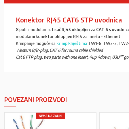
Konektor RJ45 CAT6 STP uvodnica
8 polni modularni utikač
RJ45 oklopljen
za
CAT 6 s uvodni
modularni konektor oklopljen RJ45 za mrežu – Ethernet
Krimpanje moguće sa
krimp kliještima
TW1-8, TW2-2, TW2
Western 8/8-plug, CAT 6 for round cable shielded
Cat 6 FTP plug, two parts with one insert, 4up 4down, 03U”” gold
POVEZANI PROIZVODI
NEMA NA ZALIHI