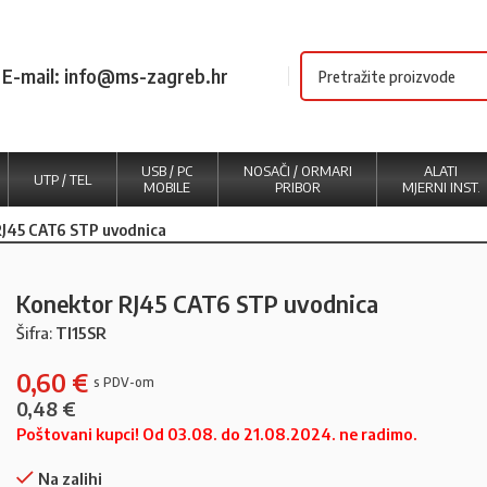
E-mail: info@ms-zagreb.hr
USB / PC
NOSAČI / ORMARI
ALATI
UTP / TEL
MOBILE
PRIBOR
MJERNI INST.
RJ45 CAT6 STP uvodnica
Konektor RJ45 CAT6 STP uvodnica
Šifra:
TI15SR
0,60
€
0,48
€
Poštovani kupci! Od 03.08. do 21.08.2024. ne radimo.
Na zalihi