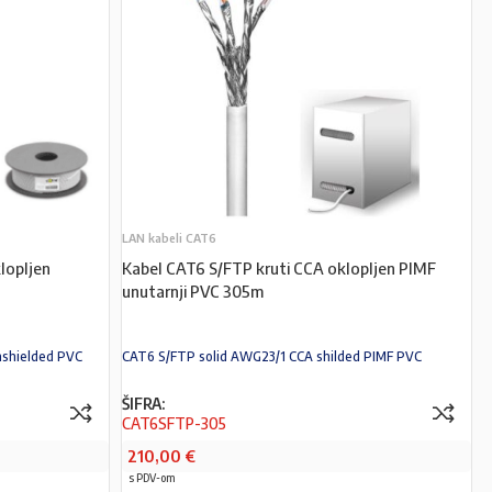
LAN kabeli CAT6
lopljen
Kabel CAT6 S/FTP kruti CCA oklopljen PIMF
unutarnji PVC 305m
shielded PVC
CAT6 S/FTP solid AWG23/1 CCA shilded PIMF PVC
ŠIFRA:
CAT6SFTP-305
210,00
€
s PDV-om