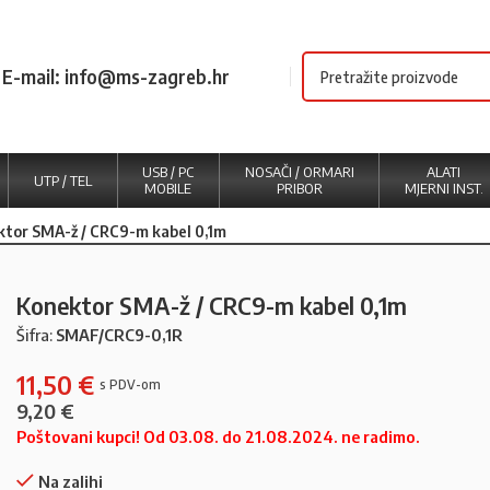
E-mail: info@ms-zagreb.hr
USB / PC
NOSAČI / ORMARI
ALATI
UTP / TEL
MOBILE
PRIBOR
MJERNI INST.
tor SMA-ž / CRC9-m kabel 0,1m
Konektor SMA-ž / CRC9-m kabel 0,1m
Šifra:
SMAF/CRC9-0,1R
11,50
€
9,20
€
Poštovani kupci! Od 03.08. do 21.08.2024. ne radimo.
Na zalihi