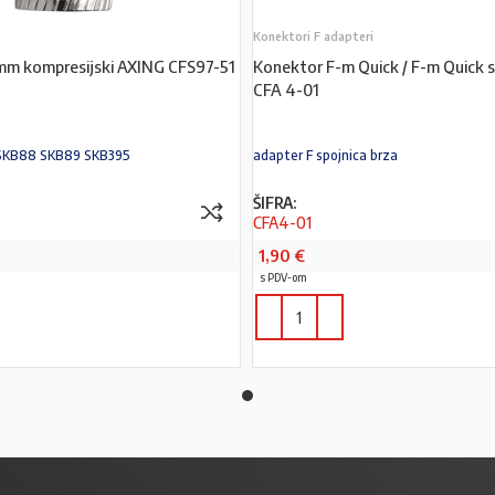
Konektori F adapteri
mm kompresijski AXING CFS97-51
Konektor F-m Quick / F-m Quick 
CFA 4-01
; SKB88 SKB89 SKB395
adapter F spojnica brza
ŠIFRA:
CFA4-01
1,90
€
s PDV-om
PROČITAJ VIŠE