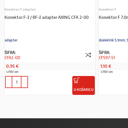
Konektori F adapteri
Konektori F
Konektor F-ž / RF-ž adapter AXING CFA 2-00
Konektor F 7,0
adapter
dialektrik 5,1mm
ŠIFRA:
ŠIFRA:
CFA2-00
CFS97-51
0,95
€
1,10
€
s PDV-om
s PDV-om
U KOŠARICU