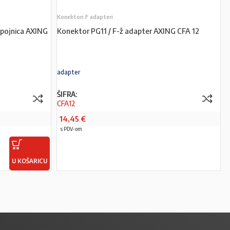
Konektori F adapteri
spojnica AXING
Konektor PG11 / F-ž adapter AXING CFA 12
adapter
ŠIFRA:
CFA12
14,45
€
s PDV-om
U KOŠARICU
PROČITAJ VIŠE