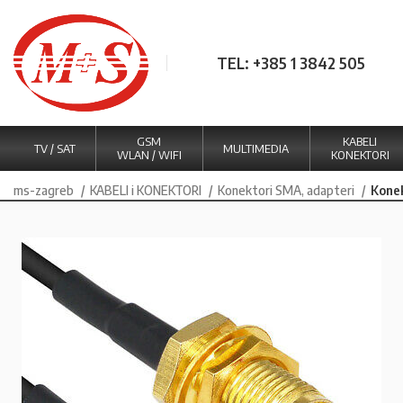
TEL: +385 1 3842 505
GSM
KABELI
TV / SAT
MULTIMEDIA
WLAN / WIFI
KONEKTORI
ms-zagreb
KABELI i KONEKTORI
Konektori SMA, adapteri
Konek