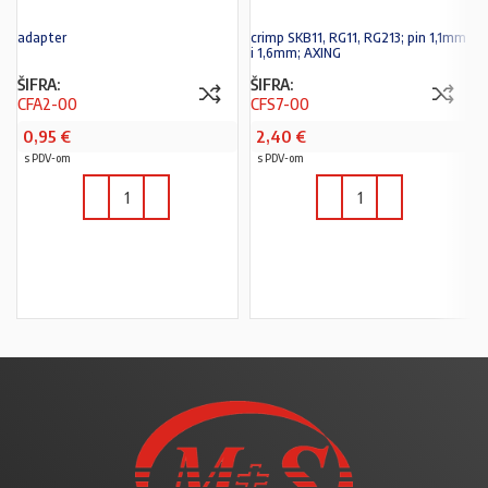
adapter
crimp SKB11, RG11, RG213; pin 1,1mm
i 1,6mm; AXING
ŠIFRA:
ŠIFRA:
CFA2-00
CFS7-00
0,95
€
2,40
€
s PDV-om
s PDV-om
U KOŠARICU
U KOŠARICU