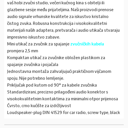
vaš hobi zvučni studio, večeri kućnog kina s obitelji ili
glazbene sesije među prijateljima. Naši proizvodi prenose
audio signale vrhunske kvalitete za iskustvo kristalno
čistog zvuka. Robusna konstrukcija i visokokvalitetni
materijali naših adaptera, pretvarača i audio utikača stvaraju
impresivno iskustvo zabave.
Mini utikač za zvučnik za spajanje
zvučničkih kabela
promjera 2,5 mm
Kompaktan utikač za zvučnike obložen plastikom za
spajanje zvučnika i pojačala
Jednostavna montaža zahvaljujući praktičnom vijčanom
spoju. Nije potrebno lemljenje.
Priključak pod kutom od 90° za kabele zvučnika
Standardizirani, precizno prilagođeni audio konektor s
visokokvalitetnim kontaktima za minimalni otpor prijenosa
Čvrsto, crno kućište za izdržljivost
Loudspeaker-plug DIN 41529 for car radio, screw type, black